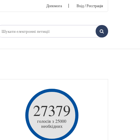
|
Допомога
Вхід / Реєстрація
27379
голосів з 25000
необхідних