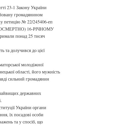
атті 23-1 Закону України
ійовану громадянином
у петицію № 22/245406-еп
ОСМЕРТНО) 16-РІЧНОМУ
мали понад 25 тисяч
ть та долучився до цієї
маторської молодіжної
нецької області, його мужність
правді сильний громадянин
з найвищих державних
.
ституції України органи
ння, їх посадові особи
важень та у спосіб, що