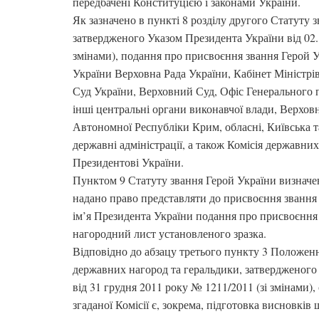
передбачені Конституцією і законами України.
Як зазначено в пункті 8 розділу другого Статуту 
затвердженого Указом Президента України від 02.
змінами), подання про присвоєння звання Герой 
України Верховна Рада України, Кабінет Міністрі
Суд України, Верховний Суд, Офіс Генерального п
інші центральні органи виконавчої влади, Верховн
Автономної Республіки Крим, обласні, Київська т
державні адміністрації, а також Комісія державни
Президентові України.
Пунктом 9 Статуту звання Герой України визначе
надано право представляти до присвоєння звання
ім’я Президента України подання про присвоєння 
нагородний лист установленого зразка.
Відповідно до абзацу третього пункту 3 Положен
державних нагород та геральдики, затвердженого
від 31 грудня 2011 року № 1211/2011 (зі змінами)
згаданої Комісії є, зокрема, підготовка висновкі