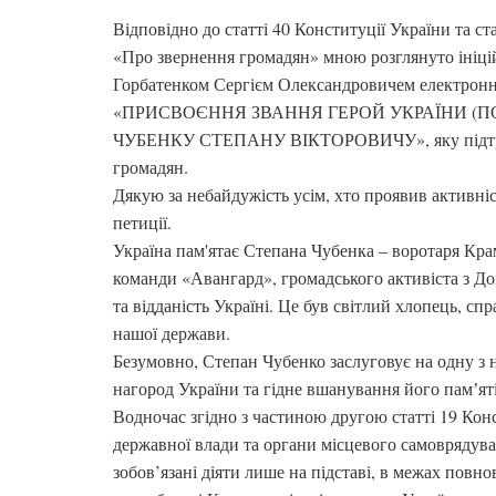
Відповідно до статті 40 Конституції України та ст
«Про звернення громадян» мною розглянуто ініц
Горбатенком Сергієм Олександровичем електронн
«ПРИСВОЄННЯ ЗВАННЯ ГЕРОЙ УКРАЇНИ (П
ЧУБЕНКУ СТЕПАНУ ВІКТОРОВИЧУ», яку підтри
громадян.
Дякую за небайдужість усім, хто проявив активніс
петиції.
Україна пам'ятає Степана Чубенка – воротаря Кра
команди «Авангард», громадського активіста з До
та відданість Україні. Це був світлий хлопець, с
нашої держави.
Безумовно, Степан Чубенко заслуговує на одну 
нагород України та гідне вшанування його памʼяті
Водночас згідно з частиною другою статті 19 Кон
державної влади та органи місцевого самоврядува
зобов’язані діяти лише на підставі, в межах повно