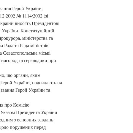
звання Герой України,
12.2002 № 1114/2002 (зі
України вносять Президентові
в України, Конституційний
рокурора, міністерства та
а Рада та Рада міністрів
а Севастопольська міські
х нагород та геральдики при
но, що органи, яким
 Герой України, надсилають на
звання Герой України та
ня про Комісію
 Указом Президента України
, одним з основних завдань
в щодо порушених перед