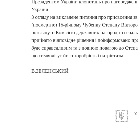
Президентом України клопотань про нагороджен
України.
З огляду на викладене питання про присвоєння з
(посмертно) 16-річному Чубенку Степану Вікторо
розглянуто Комісією державних нагород та гераль
прийнято відповідне рішення і поінформовано про
буде справедливим та з повною повагою до Степана
що символізує його хоробрість і патріотизм.
В.ЗЕЛЕНСЬКИЙ
Ус