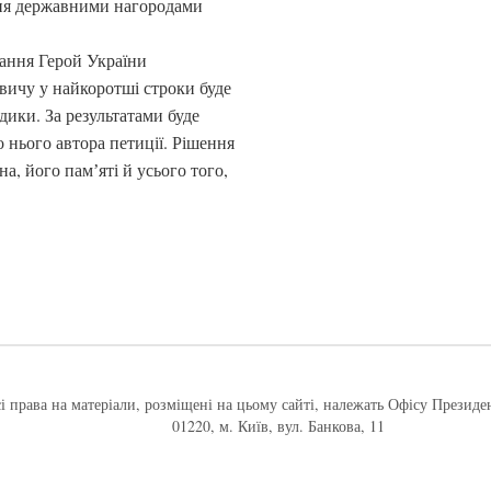
ня державними нагородами
вання Герой України
вичу у найкоротші строки буде
дики. За результатами буде
 нього автора петиції. Рішення
, його памʼяті й усього того,
і права на матеріали, розміщені на цьому сайті, належать Офісу Президе
01220, м. Київ, вул. Банкова, 11