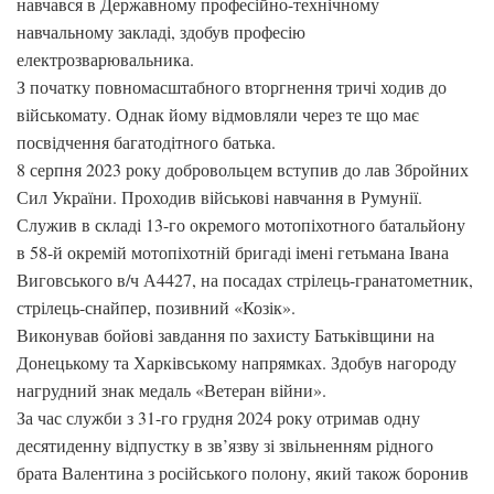
навчався в Державному професійно-технічному
навчальному закладі, здобув професію
електрозварювальника.
З початку повномасштабного вторгнення тричі ходив до
військомату. Однак йому відмовляли через те що має
посвідчення багатодітного батька.
8 серпня 2023 року добровольцем вступив до лав Збройних
Сил України. Проходив військові навчання в Румунії.
Служив в складі 13-го окремого мотопіхотного батальйону
в 58-й окремій мотопіхотній бригаді імені гетьмана Івана
Виговського в/ч А4427, на посадах стрілець-гранатометник,
стрілець-снайпер, позивний «Козік».
Виконував бойові завдання по захисту Батьківщини на
Донецькому та Харківському напрямках. Здобув нагороду
нагрудний знак медаль «Ветеран війни».
За час служби з 31-го грудня 2024 року отримав одну
десятиденну відпустку в зв’язву зі звільненням рідного
брата Валентина з російського полону, який також боронив