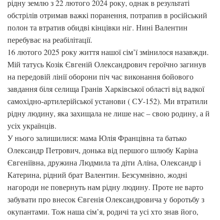
рідну землю з 22 лютого 2024 року, однак в результаті
обстрілів отримав важкі поранення, потрапив в російський
полон та втратив обидві кінцівки ніг. Нині Валентин
перебуває на реабілітації.
16 лютого 2025 року життя нашої сім’ї змінилося назавжди.
Мій татусь Козік Євгеній Олександрович героїчно загинув
на передовій лінії оборони піч час виконання бойового
завдання біля селища Гранів Харківської області від вадкої
самохідно-артилерійської установи ( СУ-152). Ми втратили
рідну людину, яка захищала не лише нас – свою родину, а й
усіх українців.
У нього залишилися: мама Юлія Францівна та батько
Олександр Петрович, донька від першого шлюбу Каріна
Євгеніївна, дружина Людмила та діти Аліна, Олександр і
Катерина, рідний брат Валентин. Безсумнівно, жодні
нагороди не повернуть нам рідну людину. Проте не варто
забувати про внесок Євгенія Олександровича у боротьбу з
окупантами. Тож наша сім’я, родичі та усі хто знав його,