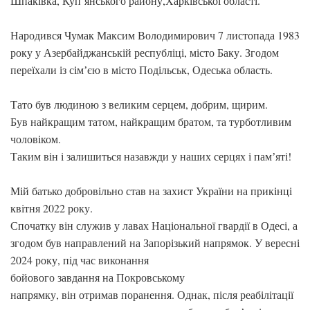
Шпаківка, Купʼянського району,Харківської області.
Народився Чумак Максим Володимирович 7 листопада 1983
року у Азербайджанській республіці, місто Баку. Згодом
переїхали із сімʼєю в місто Подільськ, Одеська область.
Тато був людиною з великим серцем, добрим, щирим.
Був найкращим татом, найкращим братом, та турботливим
чоловіком.
Таким він і залишиться назавжди у наших серцях і памʼяті!
Мій батько добровільно став на захист України на прикінці
квітня 2022 року.
Спочатку він служив у лавах Національної гвардії в Одесі, а
згодом був направлений на Запорізький напрямок. У вересні
2024 року, під час виконання
бойового завдання на Покровському
напрямку, він отримав поранення. Однак, після реабілітації