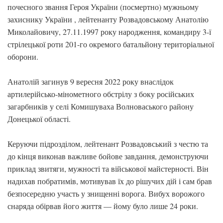
почесного звання Героя України (посмертно) мужньому
захиснику України , лейтенанту Розвадовському Анатолію
Миколайовичу, 27.11.1997 року народження, командиру 3-ї
стрілецької роти 201-го окремого батальйону територіальної
оборони.
Анатолій загинув 9 вересня 2022 року внаслідок
артилерійсько-мінометного обстрілу з боку російських
загарбників у селі Комишуваха Волноваського району
Донецької області.
Керуючи підрозділом, лейтенант Розвадовський з честю та
до кінця виконав важливе бойове завдання, демонструючи
приклад звитяги, мужності та військової майстерності. Він
надихав побратимів, мотивував їх до рішучих дій і сам брав
безпосередню участь у знищенні ворога. Вибух ворожого
снаряда обірвав його життя — йому було лише 24 роки.