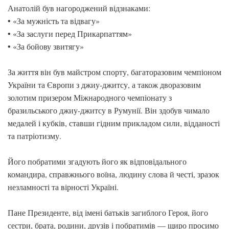
Анатолій був нагороджений відзнаками:
• «За мужність та відвагу»
• «За заслуги перед Прикарпаттям»
• «За бойову звитягу»
За життя він був майстром спорту, багаторазовим чемпіоном
України та Європи з джиу-джитсу, а також дворазовим
золотим призером Міжнародного чемпіонату з
бразильського джиу-джитсу в Румунії. Він здобув чимало
медалей і кубків, ставши гідним прикладом сили, відданості
та патріотизму.
Його побратими згадують його як відповідального
командира, справжнього воїна, людину слова й честі, зразок
незламності та вірності Україні.
Пане Президенте, від імені батьків загиблого Героя, його
сестри, брата, родини, друзів і побратимів — щиро просимо