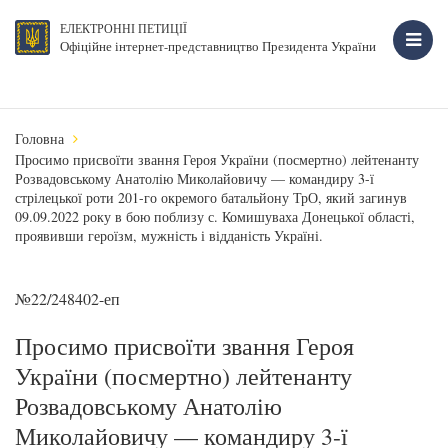
ЕЛЕКТРОННІ ПЕТИЦІЇ
Офіційне інтернет-представництво Президента України
Головна
Просимо присвоїти звання Героя України (посмертно) лейтенанту
Розвадовському Анатолію Миколайовичу — командиру 3-ї
стрілецької роти 201-го окремого батальйону ТрО, який загинув
09.09.2022 року в бою поблизу с. Комишуваха Донецької області,
проявивши героїзм, мужність і відданість Україні.
№22/248402-еп
Просимо присвоїти звання Героя
України (посмертно) лейтенанту
Розвадовському Анатолію
Миколайовичу — командиру 3-ї