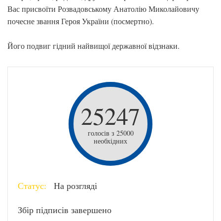
Вас присвоїти Розвадовському Анатолію Миколайовичу
почесне звання Героя України (посмертно).
Його подвиг гідний найвищої державної відзнаки.
25247
голосів з 25000
необхідних
Статус:
На розгляді
Збір підписів завершено