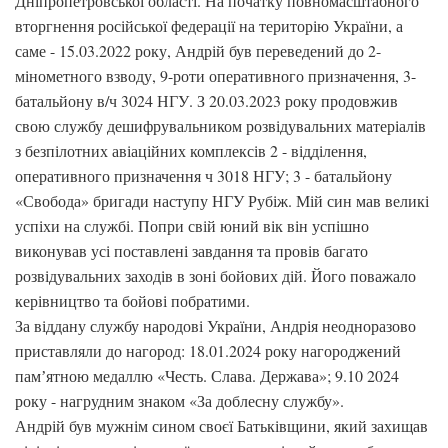
Дніпропетровської області. На початку повномасштабного
вторгнення російської федерації на територію України, а
саме - 15.03.2022 року, Андрій був переведений до 2-
мінометного взводу, 9-роти оперативного призначення, 3-
батальйону в/ч 3024 НГУ. З 20.03.2023 року продовжив
свою службу дешифрувальником розвідувальних матеріалів
з безпілотних авіаційних комплексів 2 - відділення,
оперативного призначення ч 3018 НГУ; 3 - батальйону
«Свобода» бригади наступу НГУ Рубіж. Мій син мав великі
успіхи на службі. Попри свій юний вік він успішно
виконував усі поставлені завдання та провів багато
розвідувальних заходів в зоні бойових дій. Його поважало
керівництво та бойові побратими.
За віддану службу народові України, Андрія неодноразово
приставляли до нагород: 18.01.2024 року нагороджений
памʼятною медаллю «Честь. Слава. Держава»; 9.10 2024
року - нагрудним знаком «За доблесну службу».
Андрій був мужнім сином своєї Батьківщини, який захищав