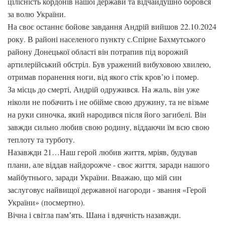
цілісність кордонів нашої держави та відчайдушно боровся
за волю України.
На своє останнє бойове завдання Андрій вийшов 22.10.2024
року. В районі населеного пункту с.Спірне Бахмутського
району Донецької області він потрапив під ворожий
артилерійський обстріл. Був уражений вибуховою хвилею,
отримав поранення ноги, від якого стік кров’ю і помер.
За місць до смерті, Андрій одружився. На жаль, він уже
ніколи не побачить і не обійме свою дружину, та не візьме
на руки синочка, який народився після його загибелі. Він
завжди сильно любив свою родину, віддаючи їм всю свою
теплоту та турботу.
Назавжди 21…Наш герой любив життя, мріяв, будував
плани, але віддав найдорожче - своє життя, заради нашого
майбутнього, заради України. Вважаю, що мій син
заслуговує найвищої державної нагороди - звання «Герой
України» (посмертно).
Вічна і світла памʼять. Шана і вдячність назавжди.