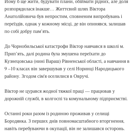
Йому б ще жити, будувати плани, обіймати рідних, але доля
розпорядилася інакше… Життєвий шлях Віктора
Анатолійовича був непростим, сповненим випробувань і
переїздів, однак у кожному місці, де він опинявся, залишав
по собі добру пам’ять.
До Чорнобильської катастрофи Віктор навчався в школі м.
Прип’ять, далі родина була змушена переїхати до
Кузнецовська (нині Вараш) Рівненської області, а навчання в
9 –10 класах він завершував у селі Норинці Народицького
району. Згодом сім'я оселилися в Овручі.
Віктор не цурався жодної тяжкої праці — працював у
дорожній службі, в колгоспі та комунальному підприємстві.
Останні роки разом із родиною проживав у селищі
Бородянка. З перших днів повномасштабного вторгнення,
навіть перебуваючи в окупації, він не залишався осторонь.