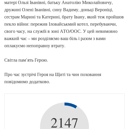
матері Ользі Іванівні, батьку Анатолію Миколайовичу,
дружині Олені Іванівні, сину Вадиму, доньці Вероніці,
сестрам Марині та Катерині, брату Івану, який теж пройшов
пекло війни: пережив Іловайськмий котел, перебуваючи,
свого часу, на службі в зоні АТО/ООС. У цей невимовно
важкий час – ми розділяємо ваш біль і разом з вами
оплакуємо непоправну втрату.
Світла пам’ять Герою.
Про час зустрічі Героя на Щиті та чин поховання
повідомимо додатково.
2147