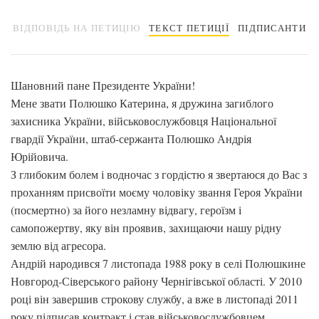
ВІДПОВІДЬ НА ПЕТИЦІЮ
ТЕКСТ ПЕТИЦІЇ
ПІДПИСАНТИ
Шановний пане Президенте України!
Мене звати Полюшко Катерина, я дружина загиблого
захисника України, військовослужбовця Національної
гвардії України, штаб-сержанта Полюшко Андрія
Юрійовича.
З глибоким болем і водночас з гордістю я звертаюся до Вас з
проханням присвоїти моєму чоловіку звання Героя України
(посмертно) за його незламну відвагу, героїзм і
самопожертву, яку він проявив, захищаючи нашу рідну
землю від агресора.
Андрій народився 7 листопада 1988 року в селі Полюшкине
Новгород-Сіверського району Чернігівської області. У 2010
році він завершив строкову службу, а вже в листопаді 2011
року підписав контракт і став військовослужбовцем