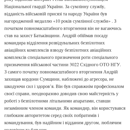
Національної гвардії України. За сумлінну службу,
відданість військовій присязі та народу України був
нагороджений медаллю «10 років сумлінної служби» . З
початком повномасштабного вторгнення він не вагаючись
став на захист Батьківщини. Андрій обіймав посаду
командира відділення розвідувальних безпілотних
авіаційних комплексів взводу безпілотних авіаційних
комплексів спеціального призначення роти спеціального
призначення військової частини 3022 Східного ОТО НГУ.
З самого початку повномасштабного вторгнення Андрій
захищав кордони Сумщини, наближені до агресора, не
шкодуючи сил і здоров’я. Він був справжнім професіоналом
своєї справи, неодноразово доводив свою майстерність у
роботі з безпілотними літальними апаратами, ставши
незамінним членом команди. Як командир, він користувався
глибоким авторитетом серед своїх побратимів і
командування, був надійним і відданим другом, люблячим
чоловіком та батьком.