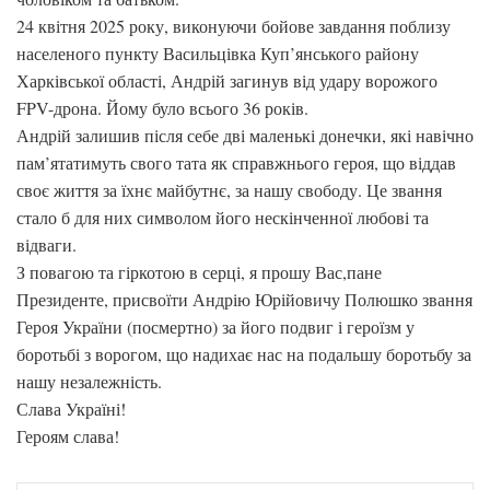
24 квітня 2025 року, виконуючи бойове завдання поблизу
населеного пункту Васильцівка Куп’янського району
Харківської області, Андрій загинув від удару ворожого
FPV-дрона. Йому було всього 36 років.
Андрій залишив після себе дві маленькі донечки, які навічно
пам’ятатимуть свого тата як справжнього героя, що віддав
своє життя за їхнє майбутнє, за нашу свободу. Це звання
стало б для них символом його нескінченної любові та
відваги.
З повагою та гіркотою в серці, я прошу Вас,пане
Президенте, присвоїти Андрію Юрійовичу Полюшко звання
Героя України (посмертно) за його подвиг і героїзм у
боротьбі з ворогом, що надихає нас на подальшу боротьбу за
нашу незалежність.
Слава Україні!
Героям слава!