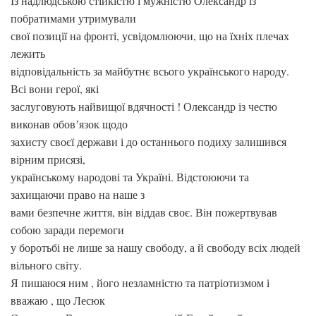
Із надлюдською стійкістю і мужністю Олександр із
побратимами утримували
свої позиції на фронті, усвідомлюючи, що на їхніх плечах
лежить
відповідальність за майбутнє всього українського народу.
Всі вони герої, які
заслуговують найвищої вдячності ! Олександр із честю
виконав обовʼязок щодо
захисту своєї держави і до останнього подиху залишився
вірним присязі,
українському народові та Україні. Відстоюючи та
захищаючи право на наше з
вами безпечне життя, він віддав своє. Він пожертвував
собою заради перемоги
у боротьбі не лише за нашу свободу, а й свободу всіх людей
вільного світу.
Я пишаюся ним , його незламністю та патріотизмом і
вважаю , що Лесюк