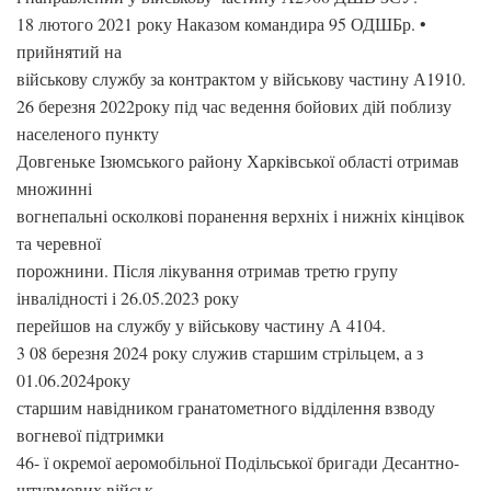
18 лютого 2021 року Наказом командира 95 ОДШБр. •
прийнятий на
військову службу за контрактом у військову частину А1910.
26 березня 2022року під час ведення бойових дій поблизу
населеного пункту
Довгеньке Ізюмського району Харківської області отримав
множинні
вогнепальні осколкові поранення верхніх і нижніх кінцівок
та черевної
порожнини. Після лікування отримав третю групу
інвалідності і 26.05.2023 року
перейшов на службу у військову частину А 4104.
3 08 березня 2024 року служив старшим стрільцем, а з
01.06.2024року
старшим навідником гранатометного відділення взводу
вогневої підтримки
46- ї окремої аеромобільної Подільської бригади Десантно-
штурмових військ