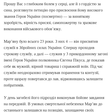
Прошу Вас з глибоким болем у серці, але й з гордістю за
сина, розглянути петицію про присвоєння йому високого
звання Героя України (посмертно) — за виняткову
хоробрість, вірність присязі, самопожертву та зразкове
виконання військового обов’язку.
Марʼяну було всього 23 роки. З них 4 — він присвятив
службі в Збройних силах України. Спершу проходив
строкову службу, а далі — служив у 3 прикордонному загоні
імені Героя України полковника Євгена Пікуса, де показав
себе як мужній, вірний товариш і справжній воїн. Під час
служби неодноразово отримував поранення та контузії,
проте щоразу повертався до лав, відмовившись залишити
побратимів.
У день загибелі його підрозділ виконував бойове завдання
на передовій. В умовах смертельної небезпеки Марʼян до
останнього залишався на позиціях, захищаючи своїх