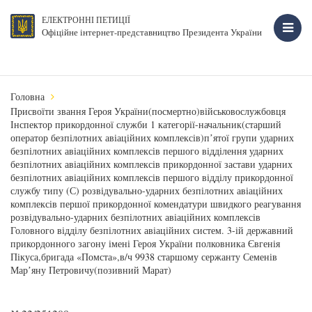
ЕЛЕКТРОННІ ПЕТИЦІЇ
Офіційне інтернет-представництво Президента України
Головна
Присвоїти звання Героя України(посмертно)військовослужбовця
Інспектор прикордонної служби 1 категорії-начальник(старший
оператор безпілотних авіаційних комплексів)пʼятої групи ударних
безпілотних авіаційних комплексів першого відділення ударних
безпілотних авіаційних комплексів прикордонної застави ударних
безпілотних авіаційних комплексів першого відділу прикордонної
службу типу (С) розвідувально-ударних безпілотних авіаційних
комплексів першої прикордонної комендатури швидкого реагування
розвідувально-ударних безпілотних авіаційних комплексів
Головного відділу безпілотних авіаційних систем. 3-ій державний
прикордонного загону імені Героя України полковника Євгенія
Пікуса,бригада «Помста»,в/ч 9938 старшому сержанту Семенів
Марʼяну Петровичу(позивний Марат)