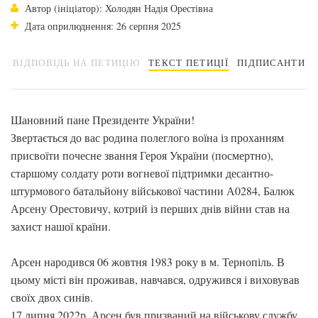
Автор (ініціатор): Холодян Надія Орестівна
Дата оприлюднення: 26 серпня 2025
ВІДПОВІДЬ НА ПЕТИЦІЮ
ТЕКСТ ПЕТИЦІЇ
ПІДПИСАНТИ
Шановний пане Президенте України!
Звертається до вас родина полеглого воїна із проханням
присвоїти почесне звання Героя України (посмертно),
старшому солдату роти вогневої підтримки десантно-
штурмового батальйону військової частини А0284, Балюк
Арсену Орестовичу, котрий із перших днів війни став на
захист нашої країни.
Арсен народився 06 жовтня 1983 року в м. Тернопіль. В
цьому місті він проживав, навчався, одружився і виховував
своїх двох синів.
17 липня 2022р. Арсен був призваний на військову службу.