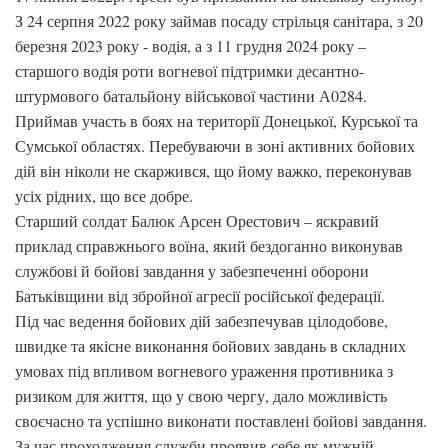
З 24 серпня 2022 року займав посаду стрільця санітара, з 20
березня 2023 року - водія, а з 11 грудня 2024 року –
старшого водія роти вогневої підтримки десантно-
штурмового батальйону військової частини А0284.
Приймав участь в боях на території Донецької, Курської та
Сумської областях. Перебуваючи в зоні активних бойових
дій він ніколи не скаржився, що йому важко, переконував
усіх рідних, що все добре.
Старший солдат Балюк Арсен Орестович – яскравий
приклад справжнього воїна, який бездоганно виконував
службові й бойові завдання у забезпеченні оборони
Батьківщини від збройної агресії російської федерації.
Під час ведення бойових дій забезпечував цілодобове,
швидке та якісне виконання бойових завдань в складних
умовах під впливом вогневого ураження противника з
ризиком для життя, що у свою чергу, дало можливість
своєчасно та успішно виконати поставлені бойові завдання.
За час проходження служби проявив себе як мужній,