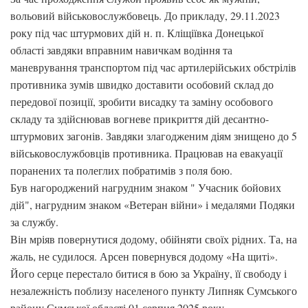
вольовий військовослужбовець. До прикладу, 29.11.2023
року під час штурмових дій н. п. Кліщіївка Донецької
області завдяки вправним навичкам водіння та
маневрування транспортом під час артилерійських обстрілів
противника зумів швидко доставити особовий склад до
передової позиції, зробити висадку та заміну особового
складу та здійснював вогневе прикриття дій десантно-
штурмових загонів. Завдяки злагодженим діям знищено до 5
військовослужбовців противника. Працював на евакуації
поранених та полеглих побратимів з поля бою.
Був нагороджений нагрудним знаком " Учасник бойових
дій", нагрудним знаком «Ветеран війни» і медалями Подяки
за службу.
Він мріяв повернутися додому, обійняти своїх рідних. Та, на
жаль, не судилося. Арсен повернувся додому «На щиті».
Його серце перестало битися в бою за Україну, її свободу і
незалежність поблизу населеного пункту Липняк Сумського
району Сумської області 01 серпня 2025 року.