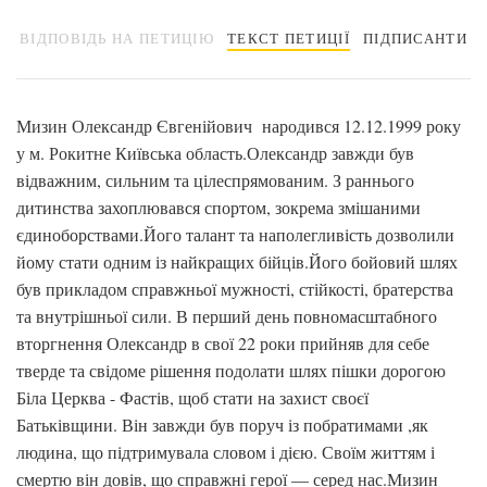
ВІДПОВІДЬ НА ПЕТИЦІЮ
ТЕКСТ ПЕТИЦІЇ
ПІДПИСАНТИ
Мизин Олександр Євгенійович народився 12.12.1999 року
у м. Рокитне Київська область.Олександр завжди був
відважним, сильним та цілеспрямованим. З раннього
дитинства захоплювався спортом, зокрема змішаними
єдиноборствами.Його талант та наполегливість дозволили
йому стати одним із найкращих бійців.Його бойовий шлях
був прикладом справжньої мужності, стійкості, братерства
та внутрішньої сили. В перший день повномасштабного
вторгнення Олександр в свої 22 роки прийняв для себе
тверде та свідоме рішення подолати шлях пішки дорогою
Біла Церква - Фастів, щоб стати на захист своєї
Батьківщини. Він завжди був поруч із побратимами ,як
людина, що підтримувала словом і дією. Своїм життям і
смертю він довів, що справжні герої — серед нас.Мизин