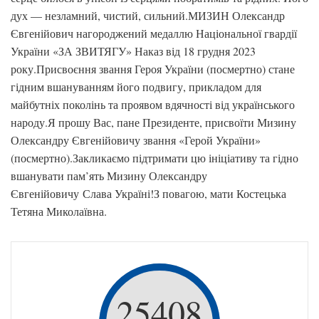
дух — незламний, чистий, сильний.МИЗИН Олександр
Євгенійович нагороджений медаллю Національної гвардії
України «ЗА ЗВИТЯГУ» Наказ від 18 грудня 2023
року.Присвоєння звання Героя України (посмертно) стане
гідним вшануванням його подвигу, прикладом для
майбутніх поколінь та проявом вдячності від українського
народу.Я прошу Вас, пане Президенте, присвоїти Мизину
Олександру Євгенійовичу звання «Герой України»
(посмертно).Закликаємо підтримати цю ініціативу та гідно
вшанувати пам’ять Мизину Олександру
Євгенійовичу Слава Україні!З повагою, мати Костецька
Тетяна Миколаївна.
25408