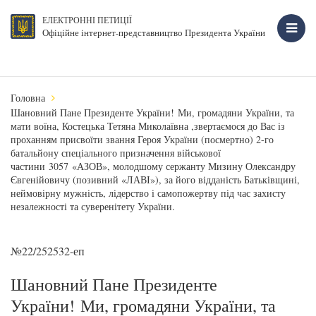
ЕЛЕКТРОННІ ПЕТИЦІЇ
Офіційне інтернет-представництво Президента України
Головна
Шановний Пане Президенте України! Ми, громадяни України, та
мати воїна, Костецька Тетяна Миколаївна ,звертаємося до Вас із
проханням присвоїти звання Героя України (посмертно) 2-го
батальйону спеціального призначення військової
частини 3057 «АЗОВ», молодшому сержанту Мизину Олександру
Євгенійовичу (позивний «ЛАВІ»), за його відданість Батьківщині,
неймовірну мужність, лідерство і самопожертву під час захисту
незалежності та суверенітету України.
№22/252532-еп
Шановний Пане Президенте
України! Ми, громадяни України, та