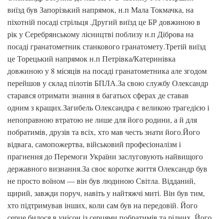
виїзд був Запорізький напрямок, н.п Мала Токмачка, на
піхотній посаді стрільця .Другий виїзд це БР довжиною в
рік у Серебрянському лісництві поблизу н.п Діброва на
посаді гранатометник станкового гранатомету.Третій виїзд
це Торецький напрямок н.п Петрівка/Катеринівка
довжиною у 8 місяців на посаді гранатометника але згодом
перейшов у склад пілотів БПЛА.За свою службу Олександр
старався отримати знання в багатьох сферах де ставав
одним з кращих.Загибель Олександра є великою трагедією і
непоправною втратою не лише для його родини, а й для
побратимів, друзів та всіх, хто мав честь знати його.Його
відвага, самопожертва, військовий професіоналізм і
прагнення до Перемоги України заслуговують найвищого
державного визнання.За своє коротке життя Олександр був
не просто воїном — він був людиною Світла. Відданий,
щирий, завжди поруч, навіть у найтяжчі миті. Він був тим,
хто підтримував інших, коли сам був на передовій. Його
серце билося в унісон із серцями побратимів та рідних. Його