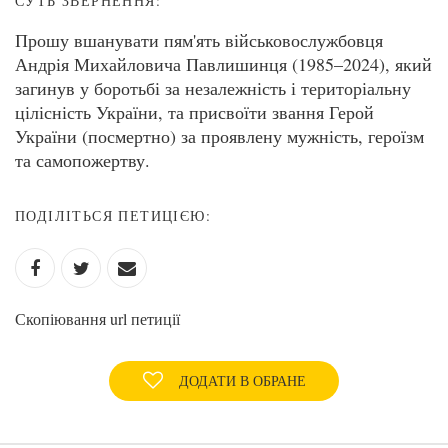
СУТЬ ЗВЕРНЕННЯ:
Прошу вшанувати пям'ять військовослужбовця
Андрія Михайловича Павлишинця (1985–2024), який
загинув у боротьбі за незалежність і територіальну
цілісність України, та присвоїти звання Герой
України (посмертно) за проявлену мужність, героїзм
та самопожертву.
ПОДІЛІТЬСЯ ПЕТИЦІЄЮ:
Скопіювання url петиції
ДОДАТИ В ОБРАНЕ