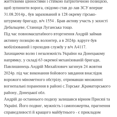
життєвими цінностями і стійкою патріотичною позицією,
щоб зупинити ворога, свідомо став до лав ЗСУ вперше
31.08.2014р., був зарахований в 128 окрему гірсько-
штурмову бригаду, в/ч 1554 . Брав активу участь у захисті
Дебальцеве, Станиця Луганська тощо.
Під час повномасштабного вторгнення Андрій займав
активну позицію як волонтер, а в 2024р. вдруге був
мобілізований і проходив службу у в/ч А4117.
Захищаючи волю і незалежність України на Донецькому
напрямку, у складі 63 окремої механізованій бригади,
Павлишинець Андрій Михайлович загинув 24 жовтня
2024р. під час виконання бойового завдання внаслідок
ворожого мінометного обстрілу, отримавши множинні
вогнепальні поранення в районі с.Торське ,Краматорського
району, Донецької обл.
Андрій до останнього подиху залишався вірним Присязі та
Україні. Його подвиг, мужність і самопожертва, прагнення
справедливості й кращого майбутнього - є прикладом