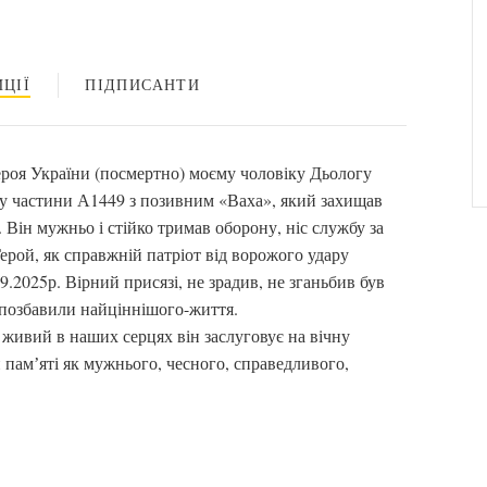
ЦІЇ
ПІДПИСАНТИ
оя України (посмертно) моєму чоловіку Дьологу
у частини А1449 з позивним «Ваха», який захищав
 Він мужньо і стійко тримав оборону, ніс службу за
ерой, як справжній патріот від ворожого удару
.2025р. Вірний присязі, не зрадив, не зганьбив був
 позбавили найціннішого-життя.
живий в наших серцях він заслуговує на вічну
й памʼяті як мужнього, чесного, справедливого,