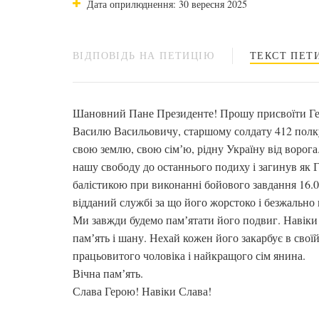
Дата оприлюднення: 30 вересня 2025
ВІДПОВІДЬ НА ПЕТИЦІЮ
ТЕКСТ ПЕТИ
Шановний Пане Президенте! Прошу присвоїти Гер
Василю Васильовичу, старшому солдату 412 полк
свою землю, свою сімʼю, рідну Україну від ворога.
нашу свободу до останнього подиху і загинув як Г
балістикою при виконанні бойового завдання 16.09
відданий службі за що його жорстоко і безжально
Ми завжди будемо памʼятати його подвиг. Навіки 
памʼять і шану. Нехай кожен його закарбує в свої
працьовитого чоловіка і найкращого сім янина.
Вічна памʼять.
Слава Герою! Навіки Слава!