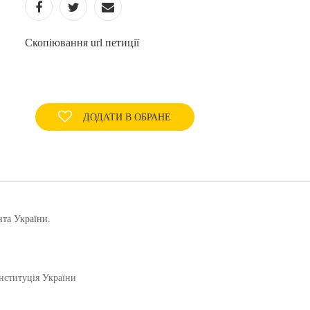
Скопіювання url петиції
ДОДАТИ В ОБРАНЕ
нта України.
нституція України