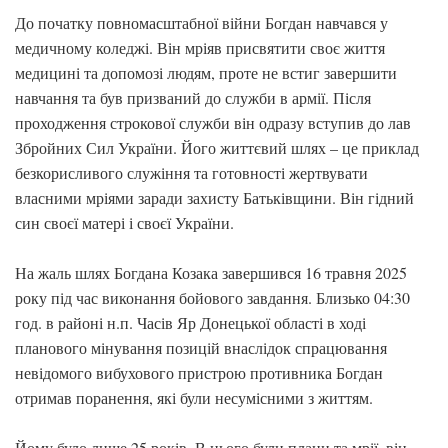
До початку повномасштабної війни Богдан навчався у
медичному коледжі. Він мріяв присвятити своє життя
медицині та допомозі людям, проте не встиг завершити
навчання та був призваний до служби в армії. Після
проходження строкової служби він одразу вступив до лав
Збройних Сил України. Його життєвий шлях – це приклад
безкорисливого служіння та готовності жертвувати
власними мріями заради захисту Батьківщини. Він гідний
син своєї матері і своєї України.
На жаль шлях Богдана Козака завершився 16 травня 2025
року під час виконання бойового завдання. Близько 04:30
год. в районі н.п. Часів Яр Донецької області в ході
планового мінування позицій внаслідок спрацювання
невідомого вибухового пристрою противника Богдан
отримав поранення, які були несумісними з життям.
Йому було лише 25 років. В нього були плани та мрії, він