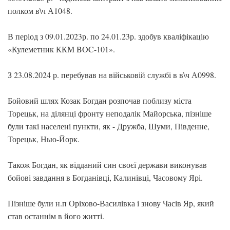
полком в\ч А1048.
В період з 09.01.2023р. по 24.01.23р. здобув кваліфікацію
«Кулеметник ККМ BOC-101».
З 23.08.2024 р. перебував на військовій службі в в\ч А0998.
Бойовий шлях Козак Богдан розпочав поблизу міста
Торецьк, на ділянці фронту неподалік Майорська, пізніше
були такі населені пункти, як - Дружба, Шуми, Південне,
Торецьк, Нью-Йорк.
Також Богдан, як відданий син своєї держави виконував
бойові завдання в Богданівці, Калинівці, Часовому Ярі.
Пізніше були н.п Оріхово-Василівка і знову Часів Яр, який
став останнім в його житті.