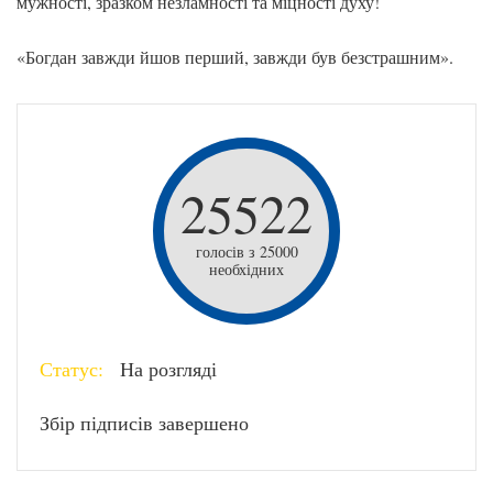
мужності, зразком незламності та міцності духу!
«Богдан завжди йшов перший, завжди був безстрашним».
25522
голосів з 25000
необхідних
Статус:
На розгляді
Збір підписів завершено