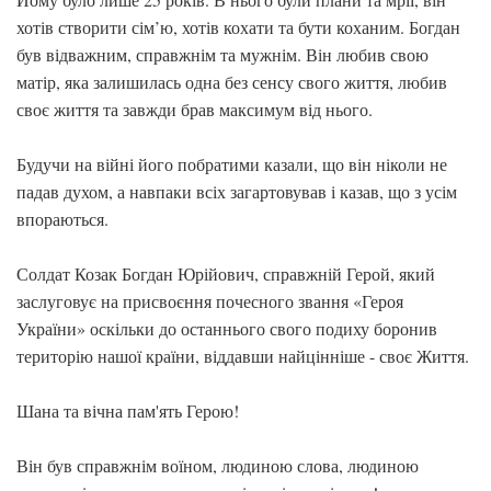
хотів створити сім’ю, хотів кохати та бути коханим. Богдан
був відважним, справжнім та мужнім. Він любив свою
матір, яка залишилась одна без сенсу свого життя, любив
своє життя та завжди брав максимум від нього.
Будучи на війні його побратими казали, що він ніколи не
падав духом, а навпаки всіх загартовував і казав, що з усім
впораються.
Солдат Козак Богдан Юрійович, справжній Герой, який
заслуговує на присвоєння почесного звання «Героя
України» оскільки до останнього свого подиху боронив
територію нашої країни, віддавши найцінніше - своє Життя.
Шана та вічна пам'ять Герою!
Він був справжнім воїном, людиною слова, людиною