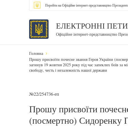
Перейти на Офіційне інтернет-представництво Президент
ЕЛЕКТРОННІ ПЕТИ
Офіційне інтернет-представництво През
Головна
Прошу присвоїти почесне звання Героя України (посмер
загинув 19 жовтня 2025 року під час запеклих боїв за мі
свободу, честь і незалежність нашої держави
№22/254736-еп
Прошу присвоїти почесне
(посмертно) Сидоренку П