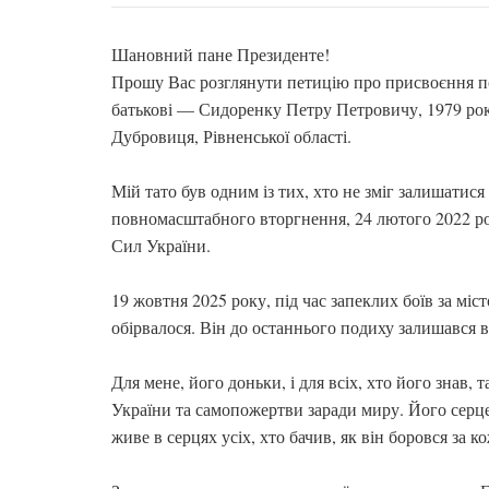
Шановний пане Президенте!
Прошу Вас розглянути петицію про присвоєння по
батькові — Сидоренку Петру Петровичу, 1979 ро
Дубровиця, Рівненської області.
Мій тато був одним із тих, хто не зміг залишатися
повномасштабного вторгнення, 24 лютого 2022 рок
Сил України.
19 жовтня 2025 року, під час запеклих боїв за міс
обірвалося. Він до останнього подиху залишався ві
Для мене, його доньки, і для всіх, хто його знав,
України та самопожертви заради миру. Його серце
живе в серцях усіх, хто бачив, як він боровся за к