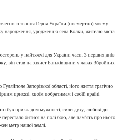
чесного звання Героя України (посмертно) моєму
ку народження, уродженцю села Колки, жителю міста
 осторонь у найтяжчі для України часи. З перших днів
у, він став на захист Батьківщини у лавах Збройних
то Гуляйполе Запорізької області, його життя трагічно
рним присязі, своїм побратимам і своїй країні.
 тато був прикладом мужності, сили духу, любові до
 перестало битися на полі бою, але пам’ять про нього
ожен метр нашої землі.