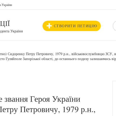
а України
ЦІЇ
СТВОРИТИ ПЕТИЦІЮ
идента України
тно) Сидоренку Петру Петровичу, 1979 р.н., військовослужбовцю ЗСУ, як
сто Гуляйполе Запорізької області, до останнього подиху залишаючись вір
 звання Героя України
етру Петровичу, 1979 р.н.,