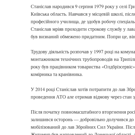
Станіслав народився 9 серпня 1979 року у селі Гр
Київська область. Навчався у місцевій школі, післ
професійного училища, де здобув робочу спеціаль
Станіслав мріяв проходити строкову службу у лав
був визнаний обмежено придатним. Попри це, він
Трудову діяльність розпочав у 1997 році на ком
монтажником технічних трубопроводів на Трипільс
року був працівником товариства «Олдбрізсервіс»
комірника та кранівника.
У 2014 році Станіслав хотів потрапити до лав Зб
проведення АТО але отримав відмову через стан з
Після початку повномасштабного вторгнення росії 
залишився осторонь — добровільно долучився до т
мобілізований до лав Збройних Сил України. Післ
Житомир був направлений до Донецької області, д