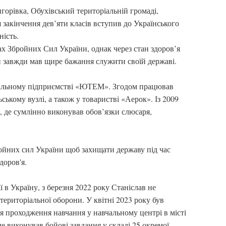
игорівка, Обухівський територіальній громаді,
я закінчення дев’яти класів вступив до Українського
ність.
ах Збройних Сил України, однак через стан здоров’я
 завжди мав щире бажання служити своїй державі.
унальному підприємстві «ЮТЕМ». Згодом працював
ькому вузлі, а також у товаристві «Аерок». Із 2009
, де сумлінно виконував обов’язки слюсаря,
ройних сил України щоб захищати державу під час
доров'я.
в Україну, з березня 2022 року Станіслав не
ериторіальної оборони. У квітні 2023 року був
я проходження навчання у навчальному центрі в місті
е виконував бойові завдання у складі 25 окремої