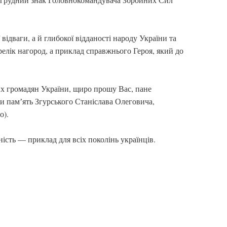
відваги, а й глибокої відданості народу України та
елік нагород, а приклад справжнього Героя, який до
чних громадян України, щиро прошу Вас, пане
и памʼять Згурського Станіслава Олеговича,
о).
ість — приклад для всіх поколінь українців.