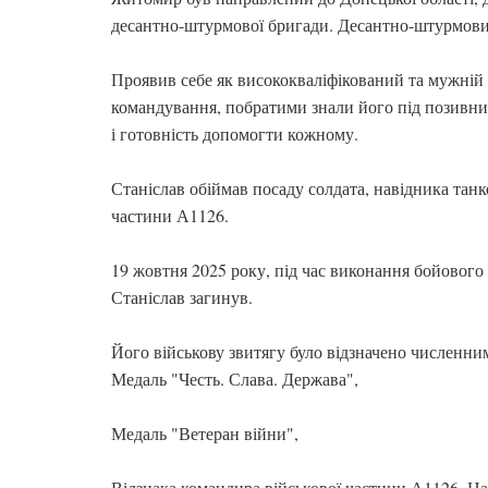
десантно-штурмової бригади. Десантно-штурмови
Проявив себе як висококваліфікований та мужній 
командування, побратими знали його під позивни
і готовність допомогти кожному.
Станіслав обіймав посаду солдата, навідника танк
частини А1126.
19 жовтня 2025 року, під час виконання бойового 
Станіслав загинув.
Його військову звитягу було відзначено численн
Медаль "Честь. Слава. Держава",
Медаль "Ветеран війни",
Відзнака командира військової частини А1126, 