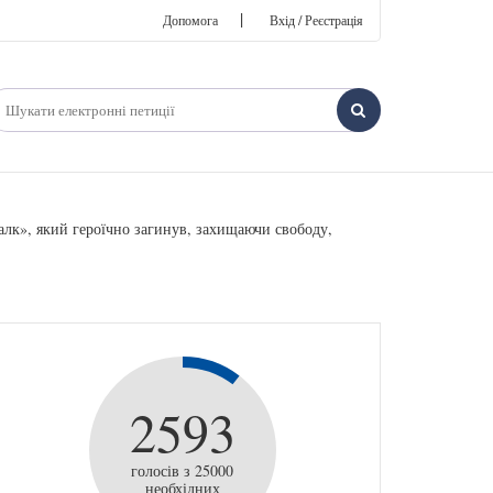
|
Допомога
Вхід / Реєстрація
лк», який героїчно загинув, захищаючи свободу,
2593
голосів з 25000
необхідних