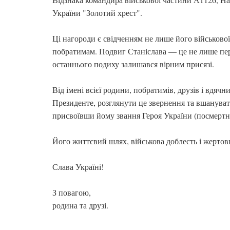
України "Золотий хрест".
Ці нагороди є свідченням не лише його військової 
побратимам. Подвиг Станіслава — це не лише пер
останнього подиху залишався вірним присязі.
Від імені всієї родини, побратимів, друзів і вдя
Президенте, розглянути це звернення та вшануват
присвоївши йому звання Героя України (посмертн
Його життєвий шлях, військова доблесть і жертовн
Слава Україні!
З повагою,
родина та друзі.