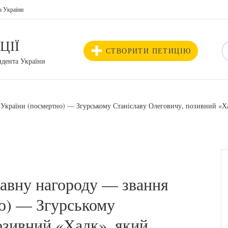
а України
ЦІЇ
СТВОРИТИ ПЕТИЦІЮ
идента України
України (посмертно) — Згурському Станіславу Олеговичу, позивний «Ха
авну нагороду — звання
но) — Згурському
озивний «Халк», який