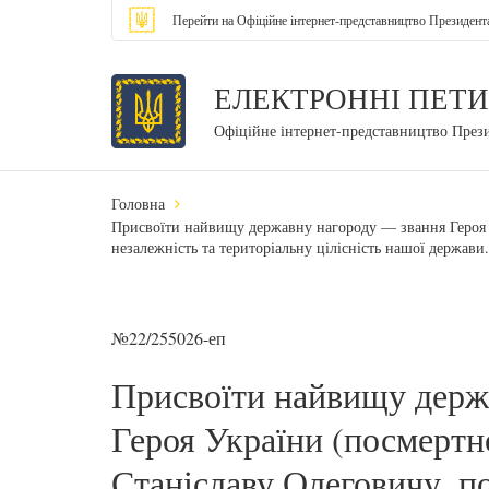
Перейти на Офіційне інтернет-представництво Президент
ЕЛЕКТРОННІ ПЕТИ
Офіційне інтернет-представництво През
Головна
Присвоїти найвищу державну нагороду — звання Героя 
незалежність та територіальну цілісність нашої держави.
№22/255026-еп
Присвоїти найвищу держ
Героя України (посмерт
Станіславу Олеговичу, п