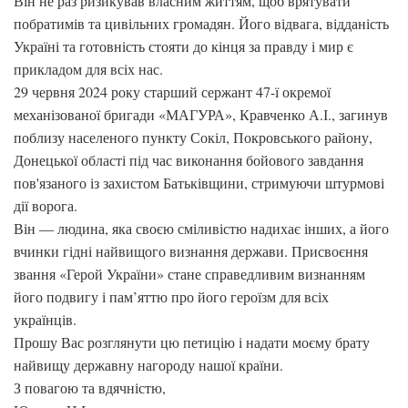
Він не раз ризикував власним життям, щоб врятувати
побратимів та цивільних громадян. Його відвага, відданість
Україні та готовність стояти до кінця за правду і мир є
прикладом для всіх нас.
29 червня 2024 року старший сержант 47-ї окремої
механізованої бригади «МАГУРА», Кравченко А.І., загинув
поблизу населеного пункту Сокіл, Покровського району,
Донецької області під час виконання бойового завдання
пов'язаного із захистом Батьківщини, стримуючи штурмові
дії ворога.
Він — людина, яка своєю сміливістю надихає інших, а його
вчинки гідні найвищого визнання держави. Присвоєння
звання «Герой України» стане справедливим визнанням
його подвигу і пам’яттю про його героїзм для всіх
українців.
Прошу Вас розглянути цю петицію і надати моєму брату
найвищу державну нагороду нашої країни.
З повагою та вдячністю,