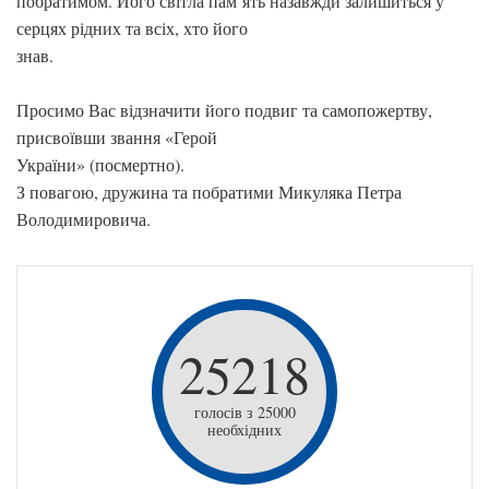
побратимом. Його світла пам’ять назавжди залишиться у
серцях рідних та всіх, хто його
знав.
Просимо Вас відзначити його подвиг та самопожертву,
присвоївши звання «Герой
України» (посмертно).
З повагою, дружина та побратими Микуляка Петра
Володимировича.
25218
голосів з 25000
необхідних