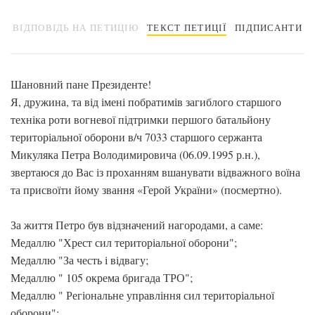
ВІДПОВІДЬ НА ПЕТИЦІЮ
ТЕКСТ ПЕТИЦІЇ
ПІДПИСАНТИ
Шановний пане Президенте!
Я, дружина, та від імені побратимів загиблого старшого
техніка роти вогневої підтримки першого батальйону
територіальної оборони в/ч 7033 старшого сержанта
Микуляка Петра Володимировича (06.09.1995 р.н.),
звертаюся до Вас із проханням вшанувати відважного воїна
та присвоїти йому звання «Герой України» (посмертно).
За життя Петро був відзначений нагородами, а саме:
Медаллю "Хрест сил територіальної оборони";
Медаллю "За честь і відвагу;
Медаллю " 105 окрема бригада ТРО";
Медаллю " Регіональне управління сил територіальної
оборони";