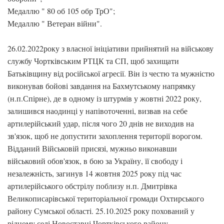
Медаллю " 80 об 105 обр ТрО";
Медаллю " Ветеран війни".
26.02.2022року з власної ініціативи прийнятий на військову
службу Чортківським РТЦК та СП, щоб захищати
Батьківщину від російської агресії. Він із честю та мужністю
виконував бойові завдання на Бахмутському напрямку
(н.п.Спірне), де в одному із штурмів у жовтні 2022 року,
залишився наодинці у напівоточенні, визвав на себе
артилерійський удар, після чого 20 днів не виходив на
зв'язок, щоб не допустити захоплення території ворогом.
Відданий Військовій присязі, мужньо виконавши
військовий обов'язок, в бою за Україну, її свободу і
незалежність, загинув 14 жовтня 2025 року під час
артилерійського обстрілу поблизу н.п. Дмитрівка
Великописарівської територіальної громади Охтирського
району Сумської області. 25.10.2025 року похований у
рідному селі Новоставці Чортківського району