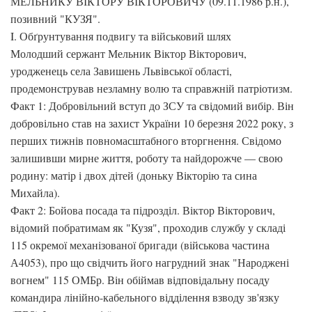
МЕЛЬНИКУ ВІКТОРУ ВІКТОРОВИЧУ (09.11.1986 р.н.),
позивний "КУЗЯ".
I. Обґрунтування подвигу та військовий шлях
Молодший сержант Мельник Віктор Вікторович,
уродженець села Завишень Львівської області,
продемонстрував незламну волю та справжній патріотизм.
Факт 1: Добровільний вступ до ЗСУ та свідомий вибір. Він
добровільно став на захист України 10 березня 2022 року, з
перших тижнів повномасштабного вторгнення. Свідомо
залишивши мирне життя, роботу та найдорожче — свою
родину: матір і двох дітей (доньку Вікторію та сина
Михайла).
Факт 2: Бойова посада та підрозділ. Віктор Вікторович,
відомий побратимам як "Кузя", проходив службу у складі
115 окремої механізованої бригади (військова частина
А4053), про що свідчить його нагрудний знак "Народжені
вогнем" 115 ОМБр. Він обіймав відповідальну посаду
командира лінійно-кабельного відділення взводу зв'язку