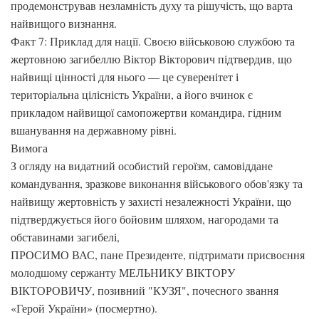
продемонстрував незламність духу та рішучість, що варта
найвищого визнання.
Факт 7: Приклад для нації. Своєю військовою службою та
жертовною загибеллю Віктор Вікторович підтвердив, що
найвищі цінності для нього — це суверенітет і
територіальна цілісність України, а його вчинок є
прикладом найвищої самопожертви командира, гідним
вшанування на державному рівні.
Вимога
З огляду на видатний особистий героїзм, самовіддане
командування, зразкове виконання військового обов'язку та
найвищу жертовність у захисті незалежності України, що
підтверджується його бойовим шляхом, нагородами та
обставинами загибелі,
ПРОСИМО ВАС, пане Президенте, підтримати присвоєння
молодшому сержанту МЕЛЬНИКУ ВІКТОРУ
ВІКТОРОВИЧУ, позивний "КУЗЯ", почесного звання
«Герой України» (посмертно).