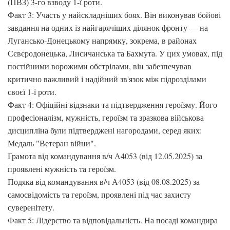
(ПВЗ) 3-го взводу 1-ї роти.
Факт 3: Участь у найскладніших боях. Він виконував бойові
завдання на одних із найгарячіших ділянок фронту — на
Лугансько-Донецькому напрямку, зокрема, в районах
Сєвєродонецька, Лисичанська та Бахмута. У цих умовах, під
постійними ворожими обстрілами, він забезпечував
критично важливий і надійний зв'язок між підрозділами
своєї 1-ї роти.
Факт 4: Офіційні відзнаки та підтвердження героїзму. Його
професіоналізм, мужність, героїзм та зразкова військова
дисципліна були підтверджені нагородами, серед яких:
Медаль "Ветеран війни".
Грамота від командування в/ч А4053 (від 12.05.2025) за
проявлені мужність та героїзм.
Подяка від командування в/ч А4053 (від 08.08.2025) за
самосвідомість та героїзм, проявлені під час захисту
суверенітету.
Факт 5: Лідерство та відповідальність. На посаді командира