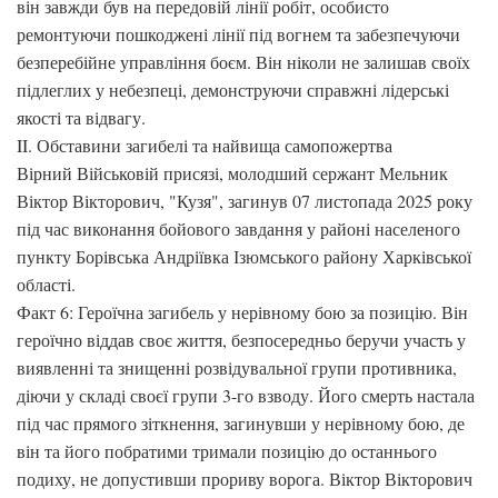
він завжди був на передовій лінії робіт, особисто
ремонтуючи пошкоджені лінії під вогнем та забезпечуючи
безперебійне управління боєм. Він ніколи не залишав своїх
підлеглих у небезпеці, демонструючи справжні лідерські
якості та відвагу.
II. Обставини загибелі та найвища самопожертва
Вірний Військовій присязі, молодший сержант Мельник
Віктор Вікторович, "Кузя", загинув 07 листопада 2025 року
під час виконання бойового завдання у районі населеного
пункту Борівська Андріївка Ізюмського району Харківської
області.
Факт 6: Героїчна загибель у нерівному бою за позицію. Він
героїчно віддав своє життя, безпосередньо беручи участь у
виявленні та знищенні розвідувальної групи противника,
діючи у складі своєї групи 3-го взводу. Його смерть настала
під час прямого зіткнення, загинувши у нерівному бою, де
він та його побратими тримали позицію до останнього
подиху, не допустивши прориву ворога. Віктор Вікторович