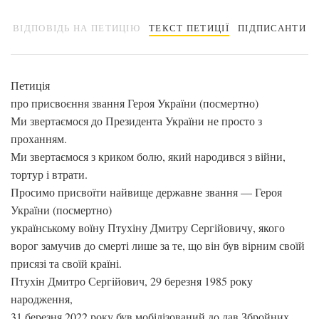
ВІДПОВІДЬ НА ПЕТИЦІЮ
ТЕКСТ ПЕТИЦІЇ
ПІДПИСАНТИ
Петиція
про присвоєння звання Героя України (посмертно)
Ми звертаємося до Президента України не просто з
проханням.
Ми звертаємося з криком болю, який народився з війни,
тортур і втрати.
Просимо присвоїти найвище державне звання — Героя
України (посмертно)
українському воїну Птухіну Дмитру Сергійовичу, якого
ворог замучив до смерті лише за те, що він був вірним своїй
присязі та своїй країні.
Птухін Дмитро Сергійович, 29 березня 1985 року
народження,
31 березня 2022 року був мобілізований до лав Збройних