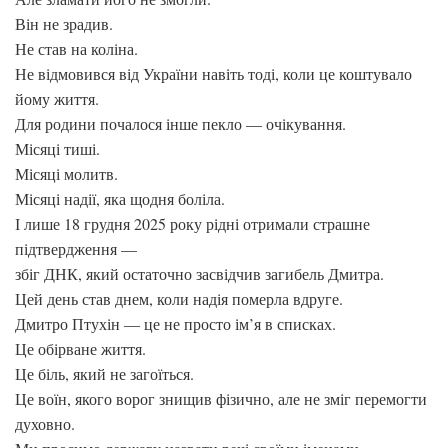
Він не зрадив.
Не став на коліна.
Не відмовився від України навіть тоді, коли це коштувало
йому життя.
Для родини почалося інше пекло — очікування.
Місяці тиші.
Місяці молитв.
Місяці надії, яка щодня боліла.
І лише 18 грудня 2025 року рідні отримали страшне
підтвердження —
збіг ДНК, який остаточно засвідчив загибель Дмитра.
Цей день став днем, коли надія померла вдруге.
Дмитро Птухін — це не просто ім’я в списках.
Це обірване життя.
Це біль, який не загоїться.
Це воїн, якого ворог знищив фізично, але не зміг перемогти
духовно.