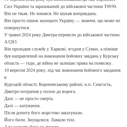
Сил України та зарахований до військової частини Т0930.
Він не тікав. Не ховався. Не шукав виправдань.
Він просто пішов захищати Україну — знаючи, що може не
повернутися.
У травні 2024 року Дмитра перевели до військової частини
А3283.
Він проходив службу у Харкові, згодом у Сумах, а пізніше
був направлений на виконання бойових завдань у Курську
область — туди, де війна не залишає права на помилку.
10 вересня 2024 року, під час виконання бойового завдання
в
Курській області, Кореневському районі, н.п. Снагость,
Дмитро потрапив у полон до ворога.
Далі — не просто смерть.
Далі — катування.
Після допиту його жорстоко закатували.
Його били. Знущалися. Ламали тіло.
Але зламати його не змогли.