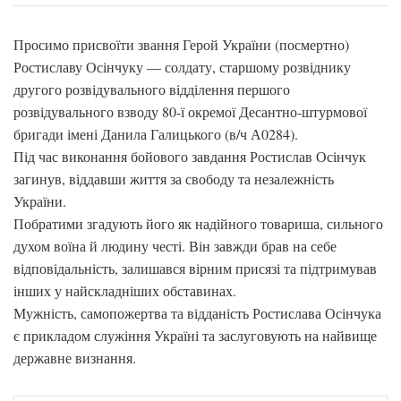
Просимо присвоїти звання Герой України (посмертно)
Ростиславу Осінчуку — солдату, старшому розвіднику
другого розвідувального відділення першого
розвідувального взводу 80-ї окремої Десантно-штурмової
бригади імені Данила Галицького (в/ч А0284).
Під час виконання бойового завдання Ростислав Осінчук
загинув, віддавши життя за свободу та незалежність
України.
Побратими згадують його як надійного товариша, сильного
духом воїна й людину честі. Він завжди брав на себе
відповідальність, залишався вірним присязі та підтримував
інших у найскладніших обставинах.
Мужність, самопожертва та відданість Ростислава Осінчука
є прикладом служіння Україні та заслуговують на найвище
державне визнання.