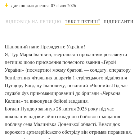
Дата оприлюднення: 07 січня 2026
ВІДПОВІДЬ НА ПЕТИЦІЮ
ТЕКСТ ПЕТИЦІЇ
ПІДПИСАНТИ
Шановний пане Президенте України!
Я, Тур Марія Іванівна, звертаюся з проханням розглянути
петицію щодо присвоєння почесного звання «Герой
України» (посмертно) моєму братові — солдату, оператору
безпілотних літальних апаратів 1 стрілецького відділення
Пундору Богдану Івановичу, позивний «Чорний».Під час
служби був прикомандирований до бригади «Червона
Калина» та виконував бойові завдання.
Богдан Пундор загинув 28 квітня 2025 року під час
виконання надзвичайно складного бойового завдання
поблизу села Малинівка Донецької області. Внаслідок
ворожого артилерійського обстрілу він отримав поранення,