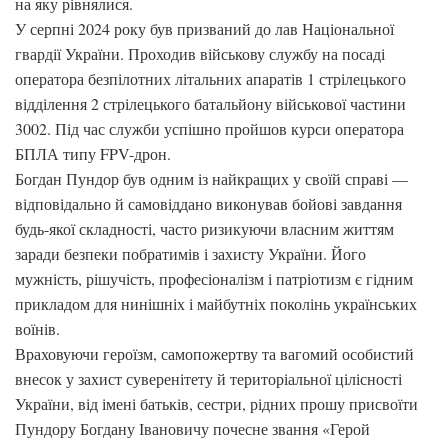
на яку рівнялися.
У серпні 2024 року був призваний до лав Національної
гвардії України. Проходив військову службу на посаді
оператора безпілотних літальних апаратів 1 стрілецького
відділення 2 стрілецького батальйону військової частини
3002. Під час служби успішно пройшов курси оператора
БПЛА типу FPV-дрон.
Богдан Пундор був одним із найкращих у своїй справі —
відповідально й самовіддано виконував бойові завдання
будь-якої складності, часто ризикуючи власним життям
заради безпеки побратимів і захисту України. Його
мужність, рішучість, професіоналізм і патріотизм є гідним
прикладом для нинішніх і майбутніх поколінь українських
воїнів.
Враховуючи героїзм, самопожертву та вагомий особистий
внесок у захист суверенітету й територіальної цілісності
України, від імені батьків, сестри, рідних прошу присвоїти
Пундору Богдану Івановичу почесне звання «Герой