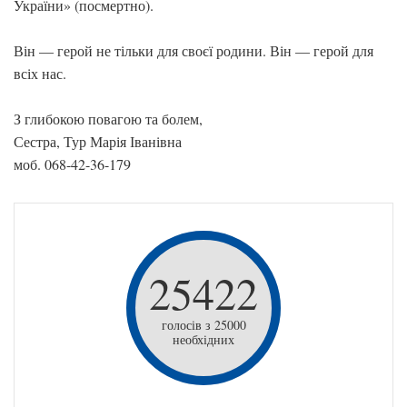
України» (посмертно).
Він — герой не тільки для своєї родини. Він — герой для
всіх нас.
З глибокою повагою та болем,
Сестра, Тур Марія Іванівна
моб. 068-42-36-179
25422
голосів з 25000
необхідних