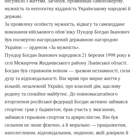
несумісні з життям. Загинув, проявивши самопожертву,
мужність та непохитну відданість Українському народові й
державі.
За проявлену особисту мужність, відвагу та самовіддане
виконання військового обов’язку Пундор Богдан Іванович
був посмертно нагороджений державною нагородою
України — орденом «За мужність».
Пундор Богдан Іванович народився 21 березня 1998 року в
селі Межиріччя Жидачівського району Львівської області.
Богдан був справжнім воїном — зразком незламності, сили
духу та відповідальності. Він мріяв про мирне життя у
вільній, незалежній Україні, про власний дім, щасливу
родину та спокійне майбутнє. До повномасштабного
вторгнення російської федерації Богдан активно займався
спортом: грав у бадмінтон, брав участь у змаганнях,
займався гирьовим спортом та армреслінгом. Він був
сильним не лише фізично, а й морально — працьовитим,
наполегливим, відповідальним, людиною, якій довіряли й