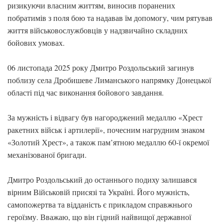
ризикуючи власним життям, виносив поранених
побратимів з поля бою та надавав їм допомогу, чим рятував
життя військовослужбовців у надзвичайно складних
бойових умовах.
06 листопада 2025 року Дмитро Роздольський загинув
поблизу села Дробишеве Лиманського напрямку Донецької
області під час виконання бойового завдання.
За мужність і відвагу був нагороджений медаллю «Хрест
ракетних військ і артилерії», почесним нагрудним знаком
«Золотий Хрест», а також пам’ятною медаллю 60-ї окремої
механізованої бригади.
Дмитро Роздольський до останнього подиху залишався
вірним Військовій присязі та Україні. Його мужність,
самопожертва та відданість є прикладом справжнього
героїзму. Вважаю, що він гідний найвищої державної