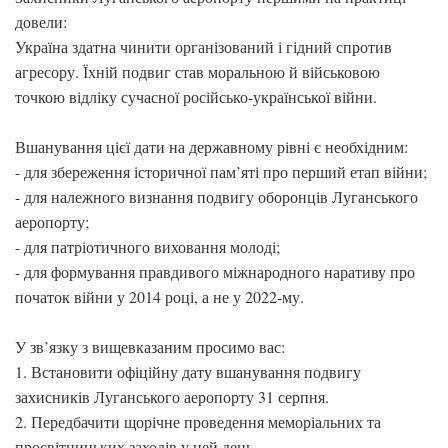
довели:
Україна здатна чинити організований і гідний спротив
агресору. Їхній подвиг став моральною й військовою
точкою відліку сучасної російсько-української війни.
Вшанування цієї дати на державному рівні є необхідним:
- для збереження історичної пам’яті про перший етап війни;
- для належного визнання подвигу оборонців Луганського
аеропорту;
- для патріотичного виховання молоді;
- для формування правдивого міжнародного наративу про
початок війни у 2014 році, а не у 2022-му.
У зв’язку з вищевказаним просимо вас:
1. Встановити офіційну дату вшанування подвигу
захисників Луганського аеропорту 31 серпня.
2. Передбачити щорічне проведення меморіальних та
просвітницьких заходів у цей день.