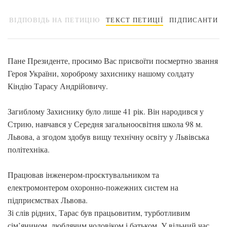
ВІДПОВІДЬ НА ПЕТИЦІЮ
ТЕКСТ ПЕТИЦІЇ
ПІДПИСАНТИ
Пане Президенте, просимо Вас присвоїти посмертно звання
Героя України, хороброму захиснику нашому солдату
Кіндію Тарасу Андрійовичу.
Загиблому Захиснику було лише 41 рік. Він народився у
Стрию, навчався у Середня загальноосвітня школа 98 м.
Львова, а згодом здобув вищу технічну освіту у Львівська
політехніка.
Працював інженером-проєктувальником та
електромонтером охоронно-пожежних систем на
підприємствах Львова.
Зі слів рідних, Тарас був працьовитим, турботливим
сім’янином, люблячим чоловіком і батьком. У вільний час