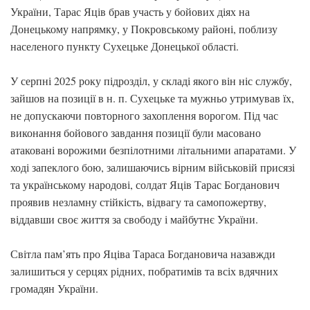
України, Тарас Яців брав участь у бойових діях на
Донецькому напрямку, у Покровському районі, поблизу
населеного пункту Сухецьке Донецької області.
У серпні 2025 року підрозділ, у складі якого він ніс службу,
зайшов на позиції в н. п. Сухецьке та мужньо утримував їх,
не допускаючи повторного захоплення ворогом. Під час
виконання бойового завдання позиції були масовано
атаковані ворожими безпілотними літальними апаратами. У
ході запеклого бою, залишаючись вірним військовій присязі
та українському народові, солдат Яців Тарас Богданович
проявив незламну стійкість, відвагу та самопожертву,
віддавши своє життя за свободу і майбутнє України.
Світла пам’ять про Яціва Тараса Богдановича назавжди
залишиться у серцях рідних, побратимів та всіх вдячних
громадян України.