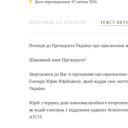
Дата оприлюднення: 07 квітня 2026
ВІДПОВІДЬ НА ПЕТИЦІЮ
ТЕКСТ ПЕТИ
Петиція до Президента України про присвоєння з
Шановний пане Президенте!
Звертаємося до Вас із проханням про присвоєння 
Гончару Юрію Юрійовичу, який віддав своє життя,
України.
Юрій з перших днів повномасштабного вторгнення
як водій-електрик 1 відділення ударних безпілотн
А5175.