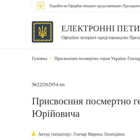
Перейти на Офіційне інтернет-представництво Президент
ЕЛЕКТРОННІ ПЕТИ
Офіційне інтернет-представництво През
Головна
Присвоєння посмертно героя України Гонча
№22/262954-еп
Присвоєння посмертно г
Юрійовича
Автор (ініціатор): Гончар Марина Леонідівна