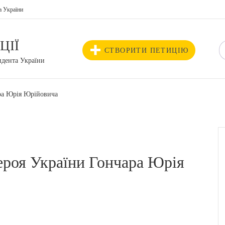
а України
ЦІЇ
СТВОРИТИ ПЕТИЦІЮ
идента України
ра Юрія Юрійовича
ероя України Гончара Юрія