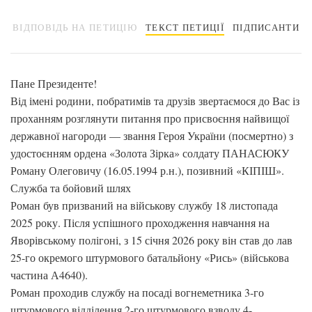
ВІДПОВІДЬ НА ПЕТИЦІЮ
ТЕКСТ ПЕТИЦІЇ
ПІДПИСАНТИ
​Пане Президенте!
​Від імені родини, побратимів та друзів звертаємося до Вас із
проханням розглянути питання про присвоєння найвищої
державної нагороди — звання Героя України (посмертно) з
удостоєнням ордена «Золота Зірка» солдату ПАНАСЮКУ
Роману Олеговичу (16.05.1994 р.н.), позивний «КІПІШ».
​Служба та бойовий шлях
​Роман був призваний на військову службу 18 листопада
2025 року. Після успішного проходження навчання на
Яворівському полігоні, з 15 січня 2026 року він став до лав
25-го окремого штурмового батальйону «Рись» (військова
частина А4640).
​Роман проходив службу на посаді вогнеметника 3-го
штурмового відділення 2-го штурмового взводу 4-