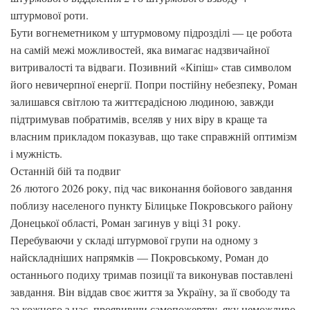
штурмової роти.
​Бути вогнеметником у штурмовому підрозділі — це робота
на самій межі можливостей, яка вимагає надзвичайної
витривалості та відваги. Позивний «Кіпіш» став символом
його невичерпної енергії. Попри постійну небезпеку, Роман
залишався світлою та життєрадісною людиною, завжди
підтримував побратимів, вселяв у них віру в краще та
власним прикладом показував, що таке справжній оптимізм
і мужність.
​Останній бій та подвиг
​26 лютого 2026 року, під час виконання бойового завдання
поблизу населеного пункту Білицьке Покровського району
Донецької області, Роман загинув у віці 31 року.
​Перебуваючи у складі штурмової групи на одному з
найскладніших напрямків — Покровському, Роман до
останнього подиху тримав позиції та виконував поставлені
завдання. Він віддав своє життя за Україну, за її свободу та
за кожного з нас, проявивши самопожертву, яку неможливо