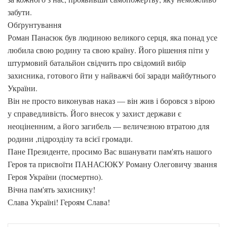
забути.
​Обґрунтування
​Роман Панасюк був людиною великого серця, яка понад усе
любила свою родину та свою країну. Його рішення піти у
штурмовий батальйон свідчить про свідомий вибір
захисника, готового йти у найважчі бої заради майбутнього
України.
​Він не просто виконував наказ — він жив і боровся з вірою
у справедливість. Його внесок у захист держави є
неоціненним, а його загибель — величезною втратою для
родини ,підрозділу та всієї громади.
​Пане Президенте, просимо Вас вшанувати пам'ять нашого
Героя та присвоїти ПАНАСЮКУ Роману Олеговичу звання
Героя України (посмертно).
​Вічна пам'ять захиснику!
Слава Україні! Героям Слава!