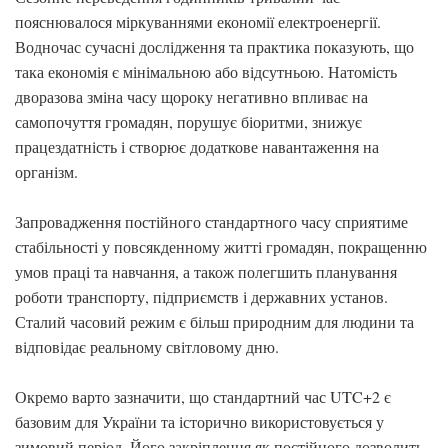
пояснювалося міркуваннями економії електроенергії.
Водночас сучасні дослідження та практика показують, що
така економія є мінімальною або відсутньою. Натомість
дворазова зміна часу щороку негативно впливає на
самопочуття громадян, порушує біоритми, знижує
працездатність і створює додаткове навантаження на
організм.
Запровадження постійного стандартного часу сприятиме
стабільності у повсякденному житті громадян, покращенню
умов праці та навчання, а також полегшить планування
роботи транспорту, підприємств і державних установ.
Сталий часовий режим є більш природним для людини та
відповідає реальному світловому дню.
Окремо варто зазначити, що стандартний час UTC+2 є
базовим для України та історично використовується у
зимовий період. Його закріплення як постійного дозволить