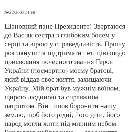
№22/263324-еп
Шановний пане Президенте! Звертаюся
до Вас як сестра з глибоким болем у
серці та вірою у справедливість. Прошу
розглянути та підтримати петицію щодо
присвоєння почесного звання Героя
України (посмертно) моєму братові,
який віддав своє життя, захищаючи
Україну. Мій брат був мужнім воїном,
щирою людиною та справжнім
патріотом. Він пішов боронити нашу
землю, щоб його рідні, його діти, його
народ могли жити під мирним небом.