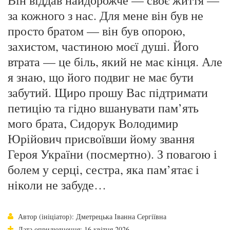
Він віддав найдорожче — своє життя —
за кожного з нас. Для мене він був не
просто братом — він був опорою,
захистом, частиною моєї душі. Його
втрата — це біль, який не має кінця. Але
я знаю, що його подвиг не має бути
забутий. Щиро прошу Вас підтримати
петицію та гідно вшанувати пам’ять
мого брата, Сидорук Володимир
Юрійович присвоївши йому звання
Героя України (посмертно). З повагою і
болем у серці, сестра, яка пам’ятає і
ніколи не забуде…
Автор (ініціатор): Дметрецька Іванна Сергіївна
Дата оприлюднення: 16 квітня 2026