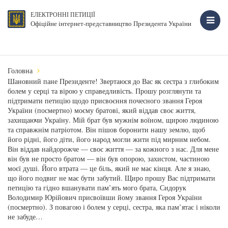
ЕЛЕКТРОННІ ПЕТИЦІЇ
Офіційне інтернет-представництво Президента України
Головна
Шановний пане Президенте! Звертаюся до Вас як сестра з глибоким
болем у серці та вірою у справедливість. Прошу розглянути та
підтримати петицію щодо присвоєння почесного звання Героя
України (посмертно) моєму братові, який віддав своє життя,
захищаючи Україну. Мій брат був мужнім воїном, щирою людиною
та справжнім патріотом. Він пішов боронити нашу землю, щоб
його рідні, його діти, його народ могли жити під мирним небом.
Він віддав найдорожче — своє життя — за кожного з нас. Для мене
він був не просто братом — він був опорою, захистом, частиною
моєї душі. Його втрата — це біль, який не має кінця. Але я знаю,
що його подвиг не має бути забутий. Щиро прошу Вас підтримати
петицію та гідно вшанувати пам’ять мого брата, Сидорук
Володимир Юрійович присвоївши йому звання Героя України
(посмертно). З повагою і болем у серці, сестра, яка пам’ятає і ніколи
не забуде…