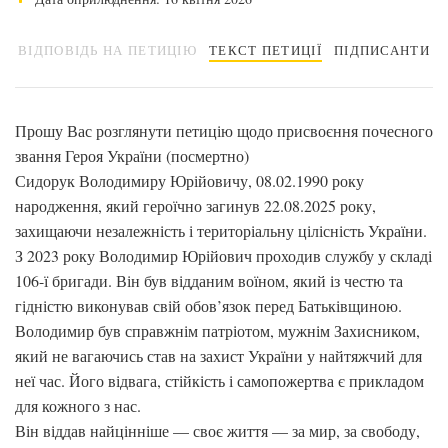
ВІДПОВІДЬ НА ПЕТИЦІЮ
ТЕКСТ ПЕТИЦІЇ
ПІДПИСАНТИ
Прошу Вас розглянути петицію щодо присвоєння почесного
звання Героя України (посмертно)
Сидорук Володимиру Юрійовичу, 08.02.1990 року
народження, який героїчно загинув 22.08.2025 року,
захищаючи незалежність і територіальну цілісність України.
З 2023 року Володимир Юрійович проходив службу у складі
106-ї бригади. Він був відданим воїном, який із честю та
гідністю виконував свій обов’язок перед Батьківщиною.
Володимир був справжнім патріотом, мужнім Захисником,
який не вагаючись став на захист України у найтяжчий для
неї час. Його відвага, стійкість і самопожертва є прикладом
для кожного з нас.
Він віддав найцінніше — своє життя — за мир, за свободу,