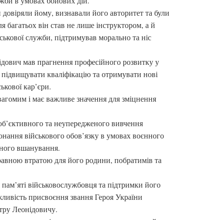
жби в умовах бойових дій.
 довіряли йому, визнавали його авторитет та були
Для багатьох він став не лише інструктором, а й
ськової служби, підтримував морально та ніс
ідович мав прагнення професійного розвитку у
, підвищувати кваліфікацію та отримувати нові
ькової кар’єри.
вагомим і має важливе значення для зміцнення
 об’єктивного та неупередженого вивчення
нання військового обов’язку в умовах воєнного
вного вшанування.
авною втратою для його родини, побратимів та
 пам’яті військовослужбовця та підтримки його
жливість присвоєння звання Героя України
ру Леонідовичу.