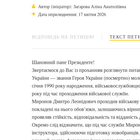
Автор (ініціатор): Загарова Аліна Анатоліївна
Дата оприлюднення: 17 квітня 2026
ВІДПОВІДЬ НА ПЕТИЦІЮ
ТЕКСТ ПЕТИ
Шановний пане Президенте!
Звертаємося до Вас із проханням розглянути пит
України — звання Героя України (посмертно) мо
січня 1990 року народження, військовослужбовцю 
року під час проходження військової служби.
Миронов Дмитро Леонідович проходив військову 
покладені на нього обов’язки, залишаючись вірним
проявляв стійкість, відповідальність та відданіст
Окремо слід відзначити, що під час служби Миро
інструктора, здійснюючи підготовку новобранців.