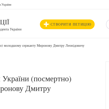
а України
ЦІЇ
СТВОРИТИ ПЕТИЦІЮ
идента України
тно) молодшому сержанту Миронову Дмитру Леонідовичу
 України (посмертно)
ронову Дмитру