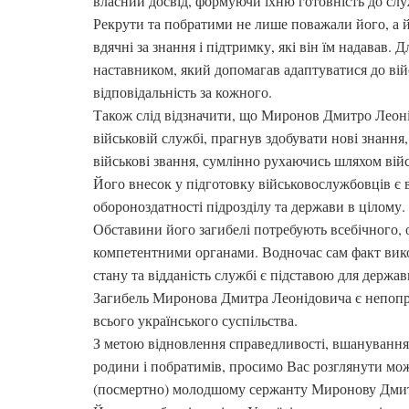
власний досвід, формуючи їхню готовність до слу
Рекрути та побратими не лише поважали його, а й
вдячні за знання і підтримку, які він їм надавав. 
наставником, який допомагав адаптуватися до вій
відповідальність за кожного.
Також слід відзначити, що Миронов Дмитро Леон
військовій службі, прагнув здобувати нові знання
військові звання, сумлінно рухаючись шляхом війс
Його внесок у підготовку військовослужбовців є 
обороноздатності підрозділу та держави в цілому.
Обставини його загибелі потребують всебічного,
компетентними органами. Водночас сам факт вико
стану та відданість службі є підставою для держа
Загибель Миронова Дмитра Леонідовича є непопр
всього українського суспільства.
З метою відновлення справедливості, вшанування
родини і побратимів, просимо Вас розглянути мо
(посмертно) молодшому сержанту Миронову Дмит