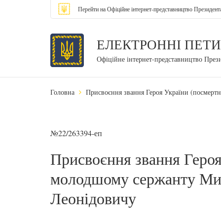
Перейти на Офіційне інтернет-представництво Президент
ЕЛЕКТРОННІ ПЕТИ
Офіційне інтернет-представництво През
Головна
Присвоєння звання Героя України (посмер
№22/263394-еп
Присвоєння звання Героя
молодшому сержанту Ми
Леонідовичу