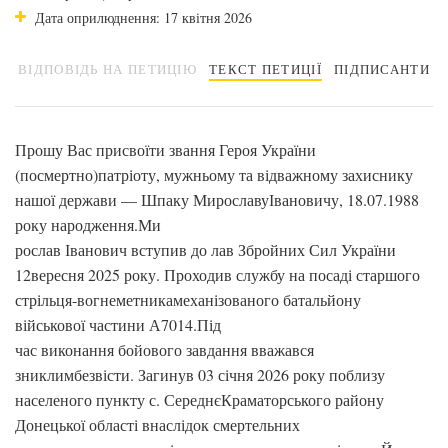
Дата оприлюднення: 17 квітня 2026
ВІДПОВІДЬ НА ПЕТИЦІЮ
ТЕКСТ ПЕТИЦІЇ
ПІДПИСАНТИ
Прошу Вас присвоїти звання Героя України
(посмертно)патріоту, мужньому та відважному захиснику
нашої держави — Шпаку МирославуІвановичу, 18.07.1988
року народження.Ми
рослав Іванович вступив до лав Збройних Сил України
12вересня 2025 року. Проходив службу на посаді старшого
стрільця-вогнеметникамеханізованого батальйону
військової частини А7014.Під
час виконання бойового завдання вважався
зниклимбезвісти. Загинув 03 січня 2026 року поблизу
населеного пункту с. СереднєКраматорського району
Донецької області внаслідок смертельних