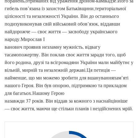
поранень,отриманих від ураження дроном-камікадзе.Його за
гибель пов’язана із захистом Батьківщини,територіальної
цілісності та незалежності України. Він до останнього
подихувиконував свій військовий обов’язок, віддавши
найдорожче — своє життя — засвободу українського
народу.Мирослав І
ванович проявив незламну мужність, відвагу
тасамопожертву. Він поклав своє життя заради того, щоб
його родина, друзі та всігромадяни України мали майбутнє у
вільній, мирній та незалежній державі.Ця петиція —
найменше, що ми можемо зробити для вшануванняпам’яті
нашого Героя. Він був опорою, підтримкою та прикладом
для багатьох.Нашому Герою
назавжди 37 років. Він віддав за кожного з наснайцінніше
— своє життя, маючи ще стільки планів і нездійснених мрій.