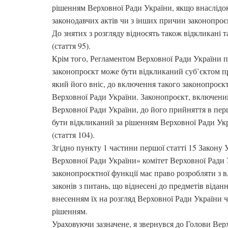
рішенням Верховної Ради України, якщо внаслідо
законодавчих актів чи з інших причин законопроє
До знятих з розгляду відносять також відкликані 
(стаття 95).
Крім того, Регламентом Верховної Ради України 
законопроєкт може бути відкликаний суб’єктом пр
який його вніс, до включення такого законопроєкт
Верховної Ради України. Законопроєкт, включений
Верховної Ради України, до його прийняття в пе
бути відкликаний за рішенням Верховної Ради Укра
(стаття 104).
Згідно пункту 1 частини першої статті 15 Закону 
Верховної Ради України» комітет Верховної Ради 
законопроєктної функції має право розробляти з в
законів з питань, що віднесені до предметів відан
внесенням їх на розгляд Верховної Ради України ч
рішенням.
Ураховуючи зазначене, я звернувся до Голови Вер