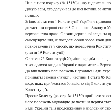
Цивільного кодексу (№ 15150)», яку підписали пон
Дякую всім, хто долучився до цієї петиції, за акт
позицію.
Згідно зі статтею 1 Конституції Україна є право
до частини першої статті 8 Основного Закону в Ук
верховенства права. Органи державної влади та о
самоврядування, їх посадові особи зобов’язані дія
повноважень та у спосіб, що передбачені Констит
(стаття 19 Конституції).
Статтею 75 Конституції України передбачено, що
законодавчої влади в Україні є парламент – Верхо
До виключних повноважень Верховної Ради Украї
прийняття законів (пункт 3 частини 1 статті 85 Ко
щодо яких приймається більшістю від її конституц
Конституції).
Проєкт Кодексу (реєстр. № 15150) прийнято за о
його положень відповідно до частини першої стат
Ради України та із продовженням наполовину стро