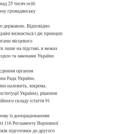
ад 25 тисяч осіб.
ивну громадянську
вою державою. Відповідно
раїні визнається і діє принцип
ргани місцевого
ти лише на підставі, в межах
уцією та законами України
 єдиним органом
вна Рада України.
ни належить, зокрема,
нституції України), рішення
ійного складу (стаття 91
снову із доопрацюванням
ті 116 Регламенту Верховної
ків підготовки до другого