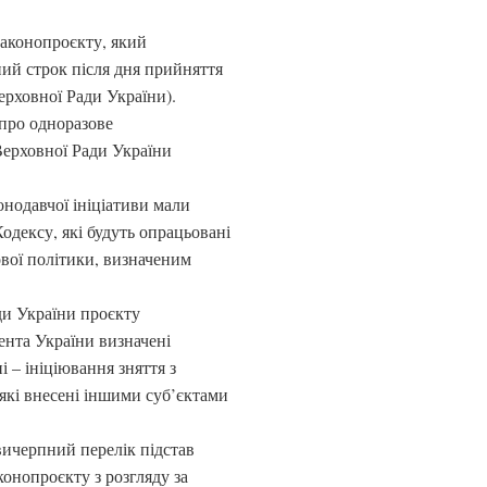
законопроєкту, який
ний строк після дня прийняття
ерховної Ради України).
про одноразове
 Верховної Ради України
онодавчої ініціативи мали
одексу, які будуть опрацьовані
вої політики, визначеним
ди України проєкту
ента України визначені
 – ініціювання зняття з
 які внесені іншими суб’єктами
вичерпний перелік підстав
аконопроєкту з розгляду за