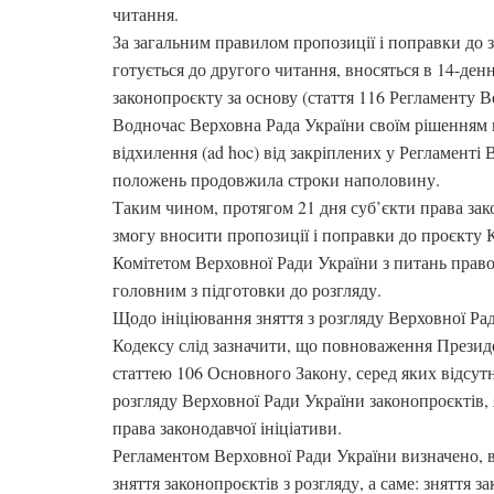
читання.
За загальним правилом пропозиції і поправки до 
готується до другого читання, вносяться в 14-ден
законопроєкту за основу (стаття 116 Регламенту В
Водночас Верховна Рада України своїм рішенням 
відхилення (ad hoc) від закріплених у Регламенті
положень продовжила строки наполовину.
Таким чином, протягом 21 дня суб’єкти права зак
змогу вносити пропозиції і поправки до проєкту К
Комітетом Верховної Ради України з питань право
головним з підготовки до розгляду.
Щодо ініціювання зняття з розгляду Верховної Ра
Кодексу слід зазначити, що повноваження Презид
статтею 106 Основного Закону, серед яких відсутні
розгляду Верховної Ради України законопроєктів,
права законодавчої ініціативи.
Регламентом Верховної Ради України визначено, 
зняття законопроєктів з розгляду, а саме: зняття з