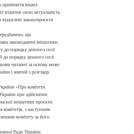
к прийняття інших
кт втратив свою актуальність.
та відхилені законопроєкти
передбачено, що
ава законодавчої ініціативи,
у до порядку денного сесії
 до порядку денного сесії
ршому читанні за основу може
їни і знятий з розгляду
України «Про комітети
України при здійсненні
ласної ініціативи проєкти
ня комітетів, з наступним
ленами комітету за його
ховної Ради України