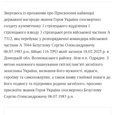
Звертаюсь із проханням про Присвоєння найвищої
державної нагороди-звання Героя України (посмертно)
солдату кулеметнику 1 стрілецького відділення 1
стрілецького взводу 3 стрілецької роти військової частини А
7312, яка перебуває у розпорядженні командира військової
частини А 7044 Безуглому Сергію Олександровичу
06.07.1983 р.н, бійцю 116 ТРО який загинув 18.02.2025 р. в
Донецькій обл, Волноваського району, біля н.п. Одрадне. З
метою належного вшанування світлої памʼяті загиблого
захисника України, визнання його мужності, відваги,
героїзму та самопожертви, а також вияву глибокої поваги до
його подвигу та підтримки родини загиблого, просимо
присвоїти звання Героя України (посмертно) Безуглому
Сергію Олександровичу 06.07.1983 р.н.