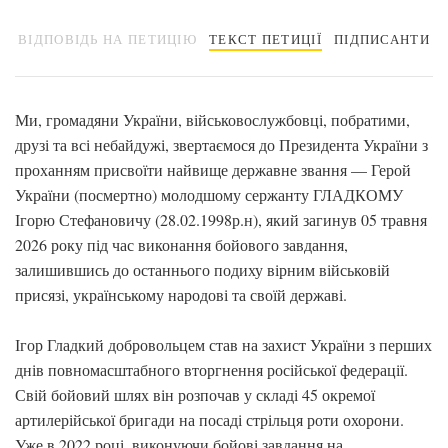
ВІДПОВІДЬ НА ПЕТИЦІЮ
ТЕКСТ ПЕТИЦІЇ
ПІДПИСАНТИ
Ми, громадяни України, військовослужбовці, побратими,
друзі та всі небайдужі, звертаємося до Президента України з
проханням присвоїти найвище державне звання — Герой
України (посмертно) молодшому сержанту ГЛАДКОМУ
Ігорю Стефановичу (28.02.1998р.н), який загинув 05 травня
2026 року під час виконання бойового завдання,
залишившись до останнього подиху вірним військовій
присязі, українському народові та своїй державі.
Ігор Гладкий добровольцем став на захист України з перших
днів повномасштабного вторгнення російської федерації.
Свій бойовий шлях він розпочав у складі 45 окремої
артилерійської бригади на посаді стрільця роти охорони.
Уже в 2022 році, виконуючи бойові завдання на