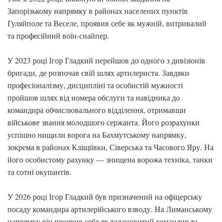
Запорізькому напрямку в районах населених пунктів
Гуляйполе та Веселе, проявив себе як мужній, витривалий
та професійний воїн-снайпер.
У 2023 році Ігор Гладкий перейшов до одного з дивізіонів
бригади, де розпочав свій шлях артилериста. Завдяки
професіоналізму, дисципліні та особистій мужності
пройшов шлях від номера обслуги та навідника до
командира обчислювального відділення, отримавши
військове звання молодшого сержанта. Його розрахунки
успішно нищили ворога на Бахмутському напрямку,
зокрема в районах Кліщіївки, Сіверська та Часового Яру. На
його особистому рахунку — знищена ворожа техніка, танки
та сотні окупантів.
У 2026 році Ігор Гладкий був призначений на офіцерську
посаду командира артилерійського взводу. На Лиманському
напрямку він проявив себе як талановитий командир та