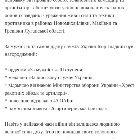
організатор, забезпечуючи успішне виконання складних
бойових завдань із ураження живої сили та техніки
противника в районах Новомихайлівки, Макіївки та
Греківки Луганської області.
За мужність та самовіддану службу Україні Ігор Гладкий був
нагороджений:
* орденом «За мужність» ІІІ ступеня;
* медаллю «За військову службу Україні»;
* відомчою відзнакою Міністерства оборони України «Хрест
ракетних військ та артилерії»;
* почесною відзнакою 45 ОАБр;
* пам’ятним знаком «26 артилерійська бригада».
Навіть у найважчі часи війни він залишався людиною
великої сили духу. Ігор не полишав свого головного