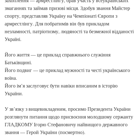
захоплення — армрестлінгу, брав участь у всеукраїнських
змаганнях та займав призові місця. Здобув звання Майстер
спорту, представляв Україну на Чемпіонаті Європи з
армрестлінгу. Для побратимів він був прикладом
незламності, патріотизму, людяності та безмежної відданості
Україні.
Його життя — це приклад справжнього служіння
Батьківщині.
Його подвиг — це приклад мужності та честі українського
воїна.
Його ім’я заслуговує бути навіки вписаним в історію
України.
У зв’язку з вищевикладеним, просимо Президента України
розглянути питання щодо присвоєння молодшому сержанту
ГЛАДКОМУ Ігорю Стефановичу найвищого державного
звання — Герой України (посмертно).