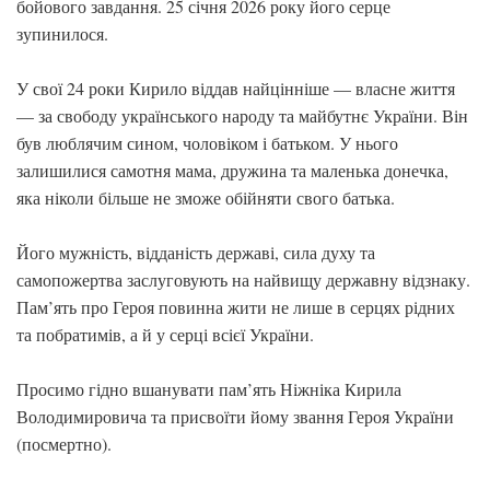
бойового завдання. 25 січня 2026 року його серце
зупинилося.
У свої 24 роки Кирило віддав найцінніше — власне життя
— за свободу українського народу та майбутнє України. Він
був люблячим сином, чоловіком і батьком. У нього
залишилися самотня мама, дружина та маленька донечка,
яка ніколи більше не зможе обійняти свого батька.
Його мужність, відданість державі, сила духу та
самопожертва заслуговують на найвищу державну відзнаку.
Пам’ять про Героя повинна жити не лише в серцях рідних
та побратимів, а й у серці всієї України.
Просимо гідно вшанувати пам’ять Ніжніка Кирила
Володимировича та присвоїти йому звання Героя України
(посмертно).