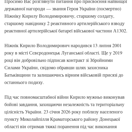
Просимо Вас розглянути питання про присвоєння найвищої
державної нагороди — звання Героя України (посмертно)
Ніжніку Кирилу Володимировичу, старшому солдату,
старшому навіднику 2 реактивного артилерійського взводу
реактивної артилерійської батареї військової частини А1302.
Ніжнік Кирило Володимирович народився 13 липня 2001
року в місті Сєвєродонецьк Луганської області. Ще у 2019
році він добровільно підписав контракт зі Збройними
Силами України, свідомо обравши шлях захисника
Батьківщини та залишаючись вірним військовій присязі до
останнього подиху.
Під час повномасштабної війни Кирило мужньо виконував
бойові завдання, захищаючи незалежність та територіальну
цілісність України. 23 січня 2026 року поблизу населеного
пункту Миколайпілля Краматорського району Донецької
області він отримав тяжкі поранення під час виконання