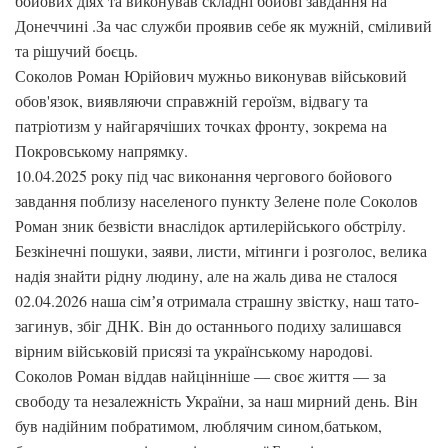
бойових діях та виконував складні бойові завдання на
Донеччині .За час служби проявив себе як мужній, сміливий
та рішучий боєць.
Соколов Роман Юрійович мужньо виконував військовий
обов'язок, виявляючи справжній героїзм, відвагу та
патріотизм у найгарячіших точках фронту, зокрема на
Покровському напрямку.
10.04.2025 року під час виконання чергового бойового
завдання поблизу населеного пункту Зелене поле Соколов
Роман зник безвісти внаслідок артилерійського обстрілу.
Безкінечні пошуки, заяви, листи, мітинги і розголос, велика
надія знайти рідну людину, але на жаль дива не сталося
02.04.2026 наша сімʼя отримала страшну звістку, наш тато-
загинув, збіг ДНК. Він до останнього подиху залишався
вірним військовій присязі та українському народові.
Соколов Роман віддав найцінніше — своє життя — за
свободу та незалежність України, за наш мирний день. Він
був надійним побратимом, люблячим сином,батьком,