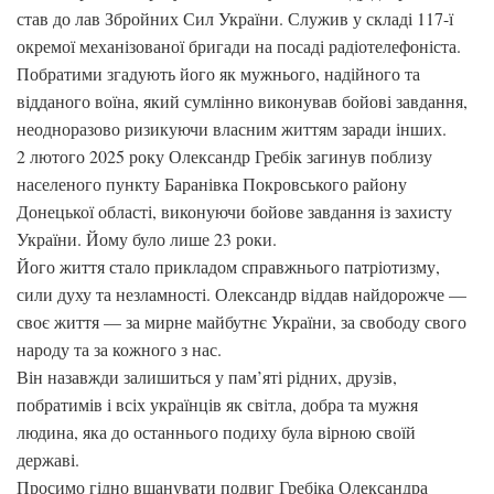
став до лав Збройних Сил України. Служив у складі 117-ї
окремої механізованої бригади на посаді радіотелефоніста.
Побратими згадують його як мужнього, надійного та
відданого воїна, який сумлінно виконував бойові завдання,
неодноразово ризикуючи власним життям заради інших.
2 лютого 2025 року Олександр Гребік загинув поблизу
населеного пункту Баранівка Покровського району
Донецької області, виконуючи бойове завдання із захисту
України. Йому було лише 23 роки.
Його життя стало прикладом справжнього патріотизму,
сили духу та незламності. Олександр віддав найдорожче —
своє життя — за мирне майбутнє України, за свободу свого
народу та за кожного з нас.
Він назавжди залишиться у пам’яті рідних, друзів,
побратимів і всіх українців як світла, добра та мужня
людина, яка до останнього подиху була вірною своїй
державі.
Просимо гідно вшанувати подвиг Гребіка Олександра