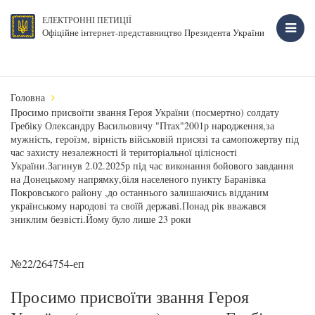
ЕЛЕКТРОННІ ПЕТИЦІЇ
Офіційне інтернет-представництво Президента України
Головна
Просимо присвоїти звання Героя України (посмертно) солдату
Гребіку Олександру Васильовичу "Птах"2001р народження,за
мужність, героїзм, вірність військовій присязі та самопожертву під
час захисту незалежності й територіальної цілісності
України.Загинув 2.02.2025р під час виконання бойового завдання
на Донецькому напрямку,біля населеного пункту Баранівка
Покровського району ,до останнього залишаючись відданим
українському народові та своїй державі.Понад рік вважався
зниклим безвісті.Йому було лише 23 роки
№22/264754-еп
Просимо присвоїти звання Героя