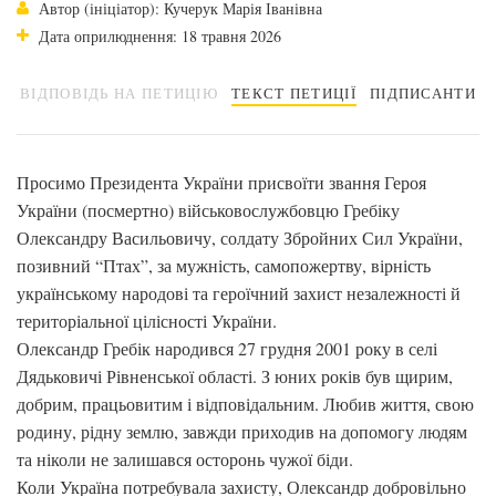
Автор (ініціатор): Кучерук Марія Іванівна
Дата оприлюднення: 18 травня 2026
ВІДПОВІДЬ НА ПЕТИЦІЮ
ТЕКСТ ПЕТИЦІЇ
ПІДПИСАНТИ
Просимо Президента України присвоїти звання Героя
України (посмертно) військовослужбовцю Гребіку
Олександру Васильовичу, солдату Збройних Сил України,
позивний “Птах”, за мужність, самопожертву, вірність
українському народові та героїчний захист незалежності й
територіальної цілісності України.
Олександр Гребік народився 27 грудня 2001 року в селі
Дядьковичі Рівненської області. З юних років був щирим,
добрим, працьовитим і відповідальним. Любив життя, свою
родину, рідну землю, завжди приходив на допомогу людям
та ніколи не залишався осторонь чужої біди.
Коли Україна потребувала захисту, Олександр добровільно