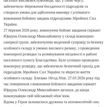
багатьох військовослужбовців, що, у свою чергу,
забезпечило збереження боєздатності підрозділів та
створило умови для здійснення маневру і успішного
виконання бойових завдань підрозділами Збройних Сил
України.
27 березня 2026 року, виконуючи бойове завдання сержант
Юрцунь Олександр Миколайовичу у складі інженерно-
саперної групи, забезпечуючи медичний супровід та безпеку
особового складу в умовах високого ризику, з проведення
інженерної розвідки та розмінування місцевості в районі
населеного пункту Благодатівка. Було успішно проведено
інженерну розвідку, що забезпечило безпечний прохід для
підрозділів Збройних Сил України та зберегло життя
особового складу. Близько 18год.30хв. 27.03.2026 року під
час повернення з виконання бойового завдання сержант
Юрцунь Олександр Миколайович загинув, до кінця
виконувавши свій військовий обов’язок.
Вдома у Героя залишилися дружина та неповнолітній син,