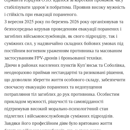
стабілізувати здоров’я побратима. Проявив високу мужність
і стійкість при евакуації пораненого.
З вересня 2025 року по березень 2026 року організовував та
безпосередньо керував проведенням евакуації поранених і
загиблих військовослужбовців, як свого підрозділу, так і
суміжних сил, у надзвичайно складних бойових умовах під
постійним вогневим ураженням противника та масованим
застосуванням FPV-дронів і броньованої техніки.
Діючи в районах населених пунктів Куп’янськ та Соболівка,
неодноразово приймав нестандартні та ризиковані рішення,
що дозволяли зберегти життя особового складу, забезпечити
своєчасну евакуацію поранених та недопущення
потрапляння тіл загиблих до рук противника. Особистим
прикладом мужності, рішучості та самовідданості
підтримував високий морально-психологічний стан
підлеглих і військовослужбовців суміжних підрозділів.
Завдяки його професійним діям було врятовано життя