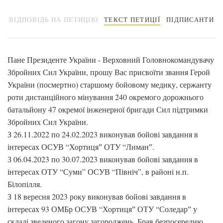
ВІДПОВІДЬ НА ПЕТИЦІЮ
ТЕКСТ ПЕТИЦІЇ
ПІДПИСАНТИ
Пане Президенте України - Верховний Головнокомандувачу
Збройних Сил України, прошу Вас присвоїти звання Герой
України (посмертно) старшому бойовому медику, сержанту
роти дистанційного мінування 240 окремого дорожнього
батальйону 47 окремої інженерної бригади Сил підтримки
Збройних Сил України.
З 26.11.2022 по 24.02.2023 виконував бойові завдання в
інтересах ОСУВ “Хортицяˮ ОТУ “Лиманˮ.
З 06.04.2023 по 30.07.2023 виконував бойові завдання в
інтересах ОТУ “Суми” ОСУВ “Північ”, в районі н.п.
Білопілля.
З 18 вересня 2023 року виконував бойові завдання в
інтересах 93 ОМБр ОСУВ “Хортицяˮ ОТУ “Соледарˮ у
складі зведеного загону загороджень. Брав безпосередню