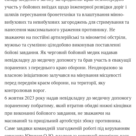
участь у бойових виїздах щодо інженерної розвідки доріг і
шляхів пересування бронетехніки та влаштування мінно-
вибухових та невибухових загороджень для стримування та
нанесення максимального ураження противнику. Не
зважаючи на постійні артилерійські та мінометні обстріли,
мужньо та сумлінно цілодобово виконував поставленні
бойові завдання. Як черговий бойовий медик надавав
невідкладну до медичну допомогу та брав участь в евакуації
поранених з переднього краю оборони. Неодноразово за
власною ініціативою залучався на мінування місцевості
перед переднім краєм оборони, на території, яку
контролював ворог.
6 жовтня 2023 року надав невідкладну до медичну допомогу
пораненому побратиму, який втратив обидві нижні кінцівки
при виконанні бойового завдання, не зважаючи на
масований та прицільний артобстріл збоку противника.
Саме завдяки командній злагодженій роботі під керуванням
сержанта Юрцуня О.Ю. вдалося за короткий проміжок часу