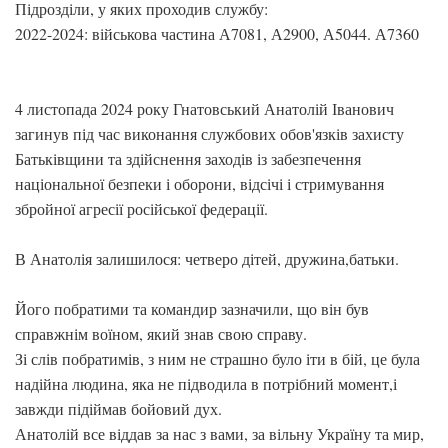
Підрозділи, у яких проходив службу:
2022-2024: військова частина А7081, А2900, А5044. А7360
4 листопада 2024 року Гнатовський Анатолій Іванович
загинув під час виконання службових обов'язків захисту
Батьківщини та здійснення заходів із забезпечення
національної безпеки і оборони, відсічі і стримування
збройної агресії російської федерації.
В Анатолія залишилося: четверо дітей, дружина,батьки.
Його побратими та командир зазначили, що він був
справжнім воїном, який знав свою справу.
Зі слів побратимів, з ним не страшно було іти в бій, це була
надійна людина, яка не підводила в потрібний момент,і
завжди підіймав бойовий дух.
Анатолій все віддав за нас з вами, за вільну Україну та мир,