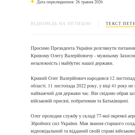
Дата оприлюднення: 26 травня 2026
ВІДПОВІДЬ НА ПЕТИЦІЮ
ТЕКСТ ПЕТИ
Просимо Президента України розглянути питання 
Кривому Олегу Валерійовичу - мужньому Захисник
незалежність і майбутнє нашої держави.
Кривий Олег Валерійович народився 12 листопада 
області. 11 листопада 2022 року, у віці 41 року н
найважчий для держави час. Він свідомо обрав шл
військовій присязі, побратимам та Батьківщині.
Олег проходив службу у складі 77-мої окремої ае
Збройних сил України. Мав звання старшого солда
відповідальний та відданий своїй справі військов