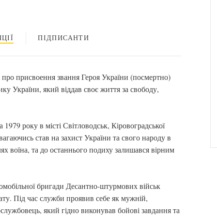
ЦІЇ
ПІДПИСАНТИ
про присвоення звання Героя України (посмертно)
у України, який віддав своє життя за свободу,
1979 року в місті Світловодськ, Кіровоградської
е вагаючись став на захист України та свого народу в
ях воїна, та до останнього подиху залишався вірним
ромобільної бригади Десантно-штурмових військ
ту. Під час служби проявив себе як мужній,
ослужбовець, який гідно виконував бойові завдання та