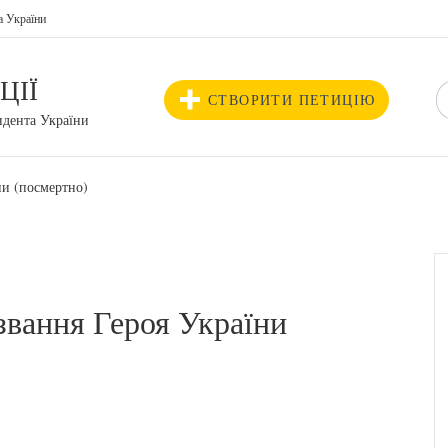
а України
ЦІЇ
СТВОРИТИ ПЕТИЦІЮ
идента України
ни (посмертно)
звання Героя України