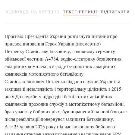
ВІДПОВІДЬ НА ПЕТИЦІЮ
ТЕКСТ ПЕТИЦІЇ
ПІДПИСАНТИ
Просимо Президента України розглянути питання про
присвоєння звання Героя України (посмертно)
Петренку Станіславу Ільковичу, головному сержанту
військової частини А4784, водію-електрику безпілотних
авіаційних комплексів взводу безпілотних авіаційних
комплексів мотопіхотного батальйону.
Станіслав Ількович Петренко віддано служив Україні та
захищав її незалежність і територіальну цілісність з 2015
року.До служби у підрозділі безпілотних авіаційних
комплексів проходив службу в мотопіхотному батальйоні,
брав участь у бойових діях, був поранений на полі бою,але
після реабілітації повернувся захищати Батьківщину.
Але 25 червня 2025 року під час виконання бойового
завдання отримав важкі поранення внаслідок удару FPV-