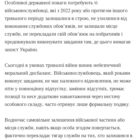
Особливої державної поваги потребують ті
військовослужбовці, які з 2022 року або протягом іншого
тривалого періоду залишалися в строю, не ухилялися від
виконання службових обов’язків, не залишали місце
служби, не перекладали свій обов’язок на побратимів і
продовжували виконувати завдання там, де цього вимагав
захист України.
Сьогодні в умовах тривалої війни виник небезпечний
моральний дисбаланс. Військовослужбовець, який роками
виконує завдання, не має належного відновлення, не може
піти у повноцінну відпустку, замінює відсутніх, тримає
позиції та несе додаткове навантаження через нестачу
особового складу, часто отримує лише формальну подяку.
Водночас самовільне залишення військової частини або
місця служби, навіть якщо особа згодом повертається,
фактично перекладає тягар служби на тих, хто залишився в