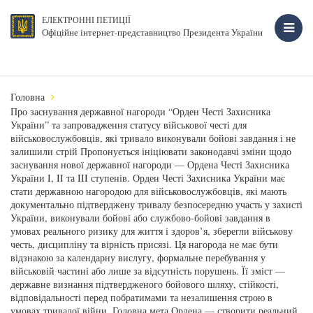
ЕЛЕКТРОННІ ПЕТИЦІЇ
Офіційне інтернет-представництво Президента України
Головна
Про заснування державної нагороди “Орден Честі Захисника
України” та запровадження статусу військової честі для
військовослужбовців, які тривало виконували бойові завдання і не
залишили стрій Пропонується ініціювати законодавчі зміни щодо
заснування нової державної нагороди — Ордена Честі Захисника
України I, II та III ступенів. Орден Честі Захисника України має
стати державною нагородою для військовослужбовців, які мають
документально підтверджену тривалу безпосередню участь у захисті
України, виконували бойові або службово-бойові завдання в
умовах реального ризику для життя і здоров’я, зберегли військову
честь, дисципліну та вірність присязі. Ця нагорода не має бути
відзнакою за календарну вислугу, формальне перебування у
військовій частині або лише за відсутність порушень. Її зміст —
державне визнання підтвердженого бойового шляху, стійкості,
відповідальності перед побратимами та незалишення строю в
умовах тривалої війни. Головна мета Ордена — створити реальний