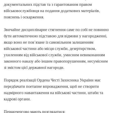
документальних підстав та з гарантованим правом
військовослужбовця на подання додаткових матеріалів,
пояснень і оскарження.
Звичайне дисциплінарне стягнення саме по собі не повинно
бути автоматичною підставою для відмови у нагородженні,
якщо воно не пов’язане із самовільним залишенням
військової частини або місця служби, дезертирством,
ухиленням від військової служби, умисним невиконанням
законного наказу або іншим правопорушенням, несумісним
зі змістом цієї державної нагороди.
Порядок реалізації Ордена Честі Захисника України має
передбачати поетапне впровадження, щоб не створити
надмірного навантаження на військові частини, штаби та
кадрові органи.
Першочергово мають розглядатися: