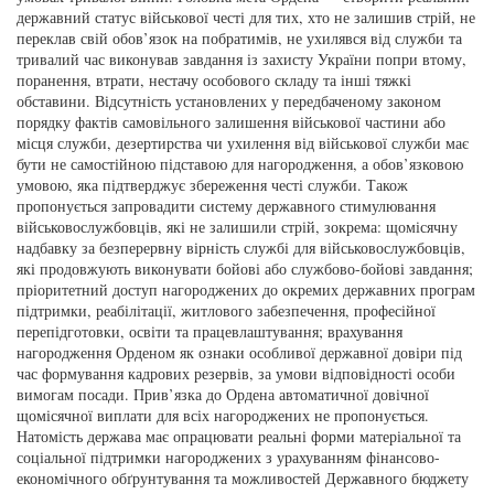
державний статус військової честі для тих, хто не залишив стрій, не
переклав свій обов’язок на побратимів, не ухилявся від служби та
тривалий час виконував завдання із захисту України попри втому,
поранення, втрати, нестачу особового складу та інші тяжкі
обставини. Відсутність установлених у передбаченому законом
порядку фактів самовільного залишення військової частини або
місця служби, дезертирства чи ухилення від військової служби має
бути не самостійною підставою для нагородження, а обов’язковою
умовою, яка підтверджує збереження честі служби. Також
пропонується запровадити систему державного стимулювання
військовослужбовців, які не залишили стрій, зокрема: щомісячну
надбавку за безперервну вірність службі для військовослужбовців,
які продовжують виконувати бойові або службово-бойові завдання;
пріоритетний доступ нагороджених до окремих державних програм
підтримки, реабілітації, житлового забезпечення, професійної
перепідготовки, освіти та працевлаштування; врахування
нагородження Орденом як ознаки особливої державної довіри під
час формування кадрових резервів, за умови відповідності особи
вимогам посади. Прив’язка до Ордена автоматичної довічної
щомісячної виплати для всіх нагороджених не пропонується.
Натомість держава має опрацювати реальні форми матеріальної та
соціальної підтримки нагороджених з урахуванням фінансово-
економічного обґрунтування та можливостей Державного бюджету