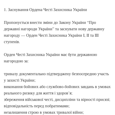
1. Заснування Ордена Честі Захисника України
Пропонується внести зміни до Закону України “Про
державні нагороди України” та заснувати нову державну
нагороду — Орден Честі Захисника України I, II та III
ступенів.
Орден Честі Захисника України має бути державною
нагородою за:
тривалу документально підтверджену безпосередню участь
у захисті України;
виконання бойових або службово-бойових завдань в умовах
реального ризику для життя і здоров’я;
збереження військової честі, дисципліни та вірності присязі;
відповідальність перед побратимами;
незалишення строю в умовах тривалої війни;