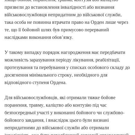
призвели до встановлення інвалідності або визнання
військовослужбовця непридатним до військової служби,
така особа не повинна втрачати право на Орден лише через
те, що її бойовий шлях був примусово перерваний
наслідками виконання обов’язку.
У такому випадку порядок нагородження має передбачати
можливість зарахування періоду лікування, реабілітації,
протезування та перебування у списках особового складу до
досягнення мінімального строку, необхідного для
відповідного ступеня Ордена.
Для військовослужбовців, які отримали тяжке бойове
поранення, травму, каліцтво або контузію під час
безпосередньої участі у виконанні бойового чи службово-
бойового завдання, і внаслідок цього були визнані
непридатними до військової служби або отримали
інвалідність, має бути передбачений окремий справедливий