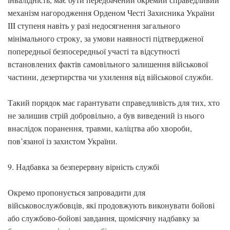
механізм нагородження Орденом Честі Захисника України
III ступеня навіть у разі недосягнення загального
мінімального строку, за умови наявності підтвердженої
попередньої безпосередньої участі та відсутності
встановлених фактів самовільного залишення військової
частини, дезертирства чи ухилення від військової служби.
Такий порядок має гарантувати справедливість для тих, хто
не залишив стрій добровільно, а був виведений із нього
внаслідок поранення, травми, каліцтва або хвороби,
пов’язаної із захистом України.
9. Надбавка за безперервну вірність службі
Окремо пропонується запровадити для
військовослужбовців, які продовжують виконувати бойові
або службово-бойові завдання, щомісячну надбавку за