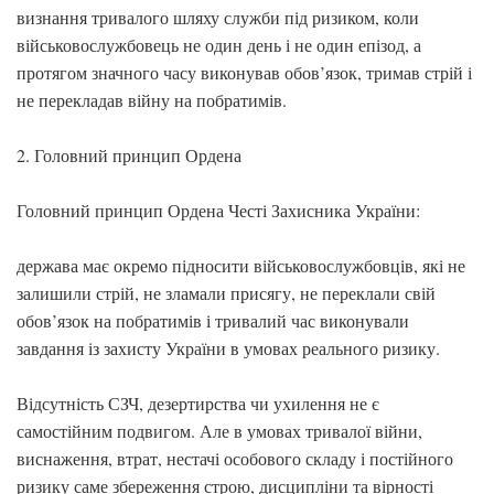
визнання тривалого шляху служби під ризиком, коли
військовослужбовець не один день і не один епізод, а
протягом значного часу виконував обов’язок, тримав стрій і
не перекладав війну на побратимів.
2. Головний принцип Ордена
Головний принцип Ордена Честі Захисника України:
держава має окремо підносити військовослужбовців, які не
залишили стрій, не зламали присягу, не переклали свій
обов’язок на побратимів і тривалий час виконували
завдання із захисту України в умовах реального ризику.
Відсутність СЗЧ, дезертирства чи ухилення не є
самостійним подвигом. Але в умовах тривалої війни,
виснаження, втрат, нестачі особового складу і постійного
ризику саме збереження строю, дисципліни та вірності