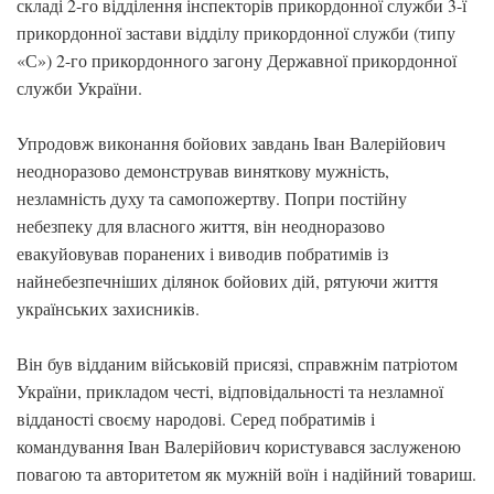
складі 2-го відділення інспекторів прикордонної служби 3-ї
прикордонної застави відділу прикордонної служби (типу
«С») 2-го прикордонного загону Державної прикордонної
служби України.
Упродовж виконання бойових завдань Іван Валерійович
неодноразово демонстрував виняткову мужність,
незламність духу та самопожертву. Попри постійну
небезпеку для власного життя, він неодноразово
евакуйовував поранених і виводив побратимів із
найнебезпечніших ділянок бойових дій, рятуючи життя
українських захисників.
Він був відданим військовій присязі, справжнім патріотом
України, прикладом честі, відповідальності та незламної
відданості своєму народові. Серед побратимів і
командування Іван Валерійович користувався заслуженою
повагою та авторитетом як мужній воїн і надійний товариш.