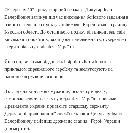
26 вересня 2024 року старший сержант Дикусар Іван
Валерійович загинув під час виконання бойового завдання в
районі населеного пункту Любимівка Коренівського району
Курської області. До останнього подиху він виконував свій
військовий обов’язок, захищаючи незалежність, суверенітет
і територіальну цілісність України.
Його подвиг, самовідданість і вірність Батьківщині є
прикладом справжнього героїзму та заслуговують на
найвище державне визнання.
З огляду на виняткову мужність, особисту відвагу,
самопожертву та незламну відданість Україні, просимо
Президента України присвоїти старшому сержанту
Державної прикордонної служби України Дикусару Івану
Валерійовичу найвище державне звання «Герой України»
(посмертно).