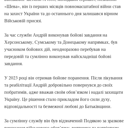
«Шева», він із перших місяців повномасштабної війни став
на захист України та до останнього дня залишався вірним
Військовій присязі.
За час служби Андрій виконував бойові завдання на
Херсонському, Сумському та Донецькому напрямках, був
учасником бойових дій, неодноразово перебував на
передовій та сумлінно виконував найскладніші бойові
завдання.
У 2023 році він отримав бойове поранення. Після лікування
та реабілітації Андрій добровільно повернувся до своїх
побратимів, адже вважав своїм обов’язком і надалі захищати
Україну. Це рішення стало прикладом його сили духу,
відповідальності та безмежної любові до Батьківщини.
За сумлінну службу він був відзначений Подякою за зразкове
виконання військового обов’язку, витримку та патріотизм,