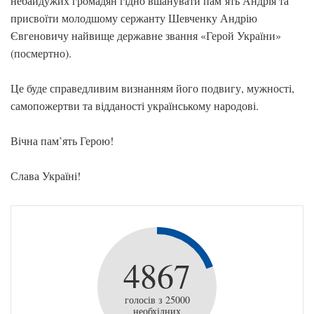
небайдужих громадян гідно вшанувати пам’ять Андрія та
присвоїти молодшому сержанту Шевченку Андрію
Євгеновичу найвище державне звання «Герой України»
(посмертно).
Це буде справедливим визнанням його подвигу, мужності,
самопожертви та відданості українському народові.
Вічна пам’ять Герою!
Слава Україні!
4867
голосів з 25000
необхідних