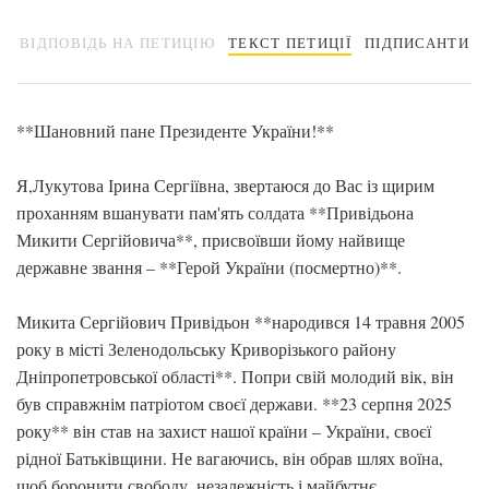
ВІДПОВІДЬ НА ПЕТИЦІЮ
ТЕКСТ ПЕТИЦІЇ
ПІДПИСАНТИ
**Шановний пане Президенте України!**
Я,Лукутова Ірина Сергіївна, звертаюся до Вас із щирим
проханням вшанувати пам'ять солдата **Привідьона
Микити Сергійовича**, присвоївши йому найвище
державне звання – **Герой України (посмертно)**.
Микита Сергійович Привідьон **народився 14 травня 2005
року в місті Зеленодольську Криворізького району
Дніпропетровської області**. Попри свій молодий вік, він
був справжнім патріотом своєї держави. **23 серпня 2025
року** він став на захист нашої країни – України, своєї
рідної Батьківщини. Не вагаючись, він обрав шлях воїна,
щоб боронити свободу, незалежність і майбутнє