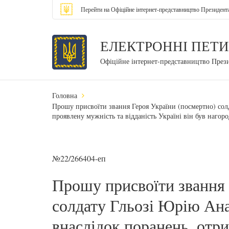
Перейти на Офіційне інтернет-представництво Президент
ЕЛЕКТРОННІ ПЕТИ
Офіційне інтернет-представництво През
Головна
Прошу присвоїти звання Героя України (посмертно) сол
проявлену мужність та відданість Україні він був нагор
№22/266404-еп
Прошу присвоїти звання 
солдату Гльозі Юрію Ана
внаслідок поранень, отр