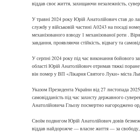
віддав своє життя, захищаючи незалежність, сувере
У травні 2024 року Юрій Анатолійович став до ла
службу у військовій частині А0243 на посаді номе
механізованого взводу 1 механізованої роти . Вір
завдання, проявляючи стійкість, відвагу та самовід
У серпні 2024 року під час виконання бойового з
області Юрій Анатолійович отримав тяжкі поранен
він помер у ВП «Лікарня Святого Луки» міста Ль
Указом Президента України від 27 листопада 2025
самовідданість під час захисту державного суверен
Анатолійовича Гльозу посмертно нагороджено орд
Своїм подвигом Юрій Анатолійович довів безмежну
віддав найдорожче — власне життя — за свободу,