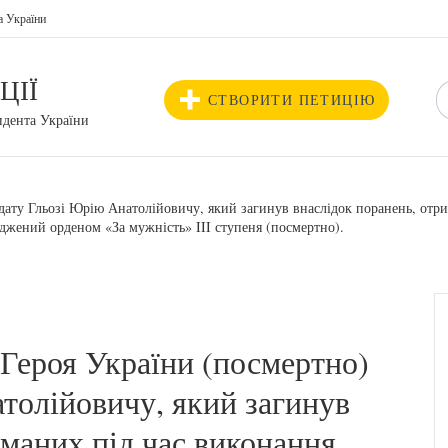
а України
ЦІЇ
СТВОРИТИ ПЕТИЦІЮ
идента України
дату Гльозі Юрію Анатолійовичу, який загинув внаслідок поранень, отри
оджений орденом «За мужність» III ступеня (посмертно).
Героя України (посмертно)
толійовичу, який загинув
иманих під час виконання