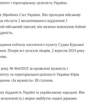
нітет і територіальну цілісність України.
в Збройних Сил України. Він проходив військову
ра обслуги 2 механізованого відділення 3
ний військовій присязі, він мужньо виконував бойові
даність.
авдання поблизу населеного пункту Суджа Курської
ня. Попри всі зусилля лікарів, 2 вересня 2024 року
вова.
 року № 864/2025 за проявлені мужність і
ітету та територіальної цілісності України Юрія
еном «За мужність» ІІІ ступеня.
 відданість Україні та українському народові. Він
 незалежність і мирне майбутнє нашої держави.