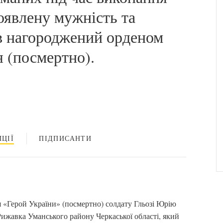
оявлену мужність та
ув нагороджений орденом
я (посмертно).
ЦІЇ
ПІДПИСАНТИ
 «Герой України» (посмертно) солдату Гльозі Юрію
ижавка Уманського району Черкаської області, який