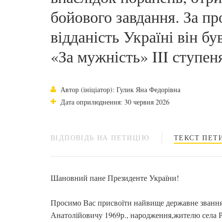
бойового завдання. За пр
відданість Україні він б
«За мужність» III ступен
Автор (ініціатор): Гулик Яна Федорівна
Дата оприлюднення: 30 червня 2026
ВІДПОВІДЬ НА ПЕТИЦІЮ
ТЕКСТ ПЕТИ
Шановний пане Президенте України!
Просимо Вас присвоїти найвище державне звання
Анатолійовичу 1969р., народження,жителю села Р