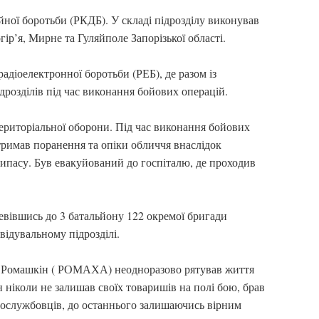
йної боротьби (РКДБ). У складі підрозділу виконував
ір’я, Мирне та Гуляйполе Запорізької області.
радіоелектронної боротьби (РЕБ), де разом із
розділів під час виконання бойових операцій.
ериторіальної оборони. Під час виконання бойових
тримав поранення та опіки обличчя внаслідок
пасу. Був евакуйований до госпіталю, де проходив
евівшись до 3 батальйону 122 окремої бригади
відувальному підрозділі.
н Ромашкін ( РОМАХА) неодноразово рятував життя
 ніколи не залишав своїх товаришів на полі бою, брав
овослужбовців, до останнього залишаючись вірним