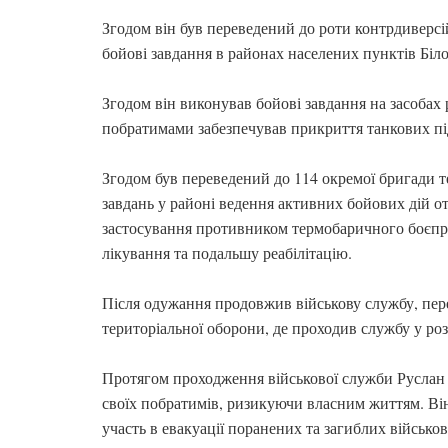
Згодом він був переведений до роти контрдиверсі
бойові завдання в районах населених пунктів Білог
Згодом він виконував бойові завдання на засобах 
побратимами забезпечував прикриття танкових під
Згодом був переведений до 114 окремої бригади т
завдань у районі ведення активних бойових дій о
застосування противником термобаричного боєпри
лікування та подальшу реабілітацію.
Після одужання продовжив військову службу, пер
територіальної оборони, де проходив службу у роз
Протягом проходження військової служби Русла
своїх побратимів, ризикуючи власним життям. Він
участь в евакуації поранених та загиблих військ