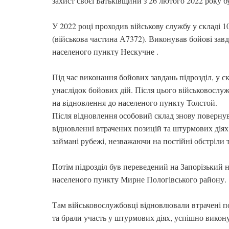
захист своєї Батьківщини з 26 лютого 2022 року б
У 2022 році проходив військову службу у складі 1
(військова частина А7372). Виконував бойові зав
населеного пункту Нескучне .
Під час виконання бойових завдань підрозділ, у ск
унаслідок бойових дій. Після цього військовослу
на відновлення до населеного пункту Толстой.
Після відновлення особовий склад знову повернув
відновленні втрачених позицій та штурмових дія
займані рубежі, незважаючи на постійні обстріли 
Потім підрозділ був переведений на Запорізький 
населеного пункту Мирне Пологівського району.
Там військовослужбовці відновлювали втрачені п
та брали участь у штурмових діях, успішно викон