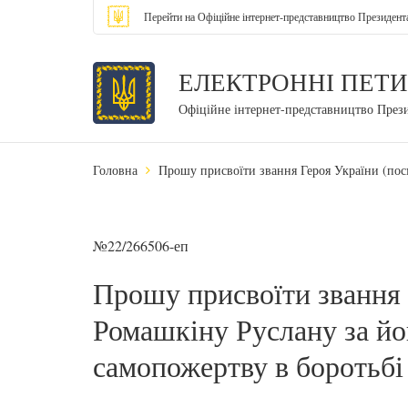
Перейти на Офіційне інтернет-представництво Президент
ЕЛЕКТРОННІ ПЕТИ
Офіційне інтернет-представництво През
Головна
Прошу присвоїти звання Героя України (посм
№22/266506-еп
Прошу присвоїти звання 
Ромашкіну Руслану за йог
самопожертву в боротьбі 