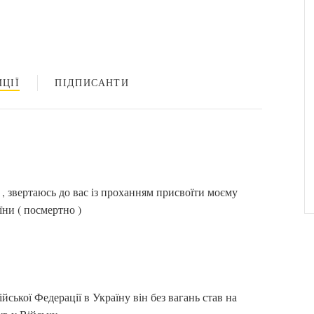
ЦІЇ
ПІДПИСАНТИ
звертаюсь до вас із проханням присвоїти моєму
їни ( посмертно )
ької Федерації в Україну він без вагань став на