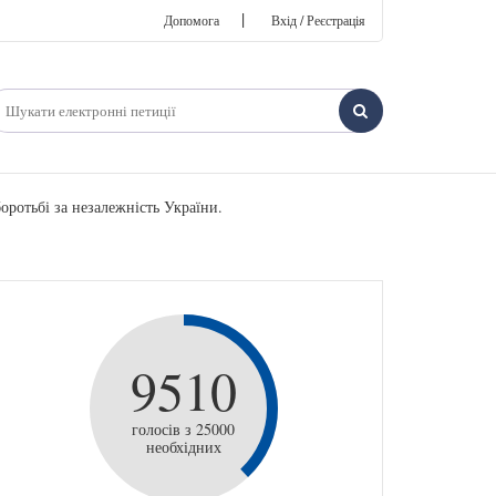
|
Допомога
Вхід / Реєстрація
ротьбі за незалежність України.
9510
голосів з 25000
необхідних