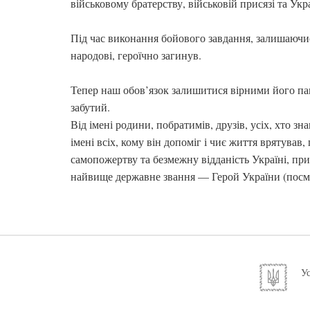
військовому братерству, військовій присязі та Укра
Під час виконання бойового завдання, залишаючис
народові, героїчно загинув.
Тепер наш обов’язок залишитися вірними його пам
забутий.
Від імені родини, побратимів, друзів, усіх, хто з
імені всіх, кому він допоміг і чиє життя врятував
самопожертву та безмежну відданість Україні, п
найвище державне звання — Герой України (посм
Ус