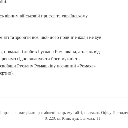
їні.
ь вірним військовій присязі та українському
’яті та зробити все, щоб його подвиг ніколи не був
нав, поважав і любив Руслана Ромашкіна, а також від
, просимо гідно вшанувати його мужність,
рисвоївши Руслану Ромашкіну позивний «Ромаха»
ертно).
і права на матеріали, розміщені на цьому сайті, належать Офісу Президе
01220, м. Київ, вул. Банкова, 11