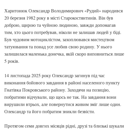
Харитонюк Олександр Володимирович «Рудий» народився
20 березня 1982 року в місті Старокостянтинів. Він був
доброю, щирою та чуйною людиною, завжди допомагав
тим, хто цього потребував, ніколи не залишав людей у біді.
Був чудовим мотоциклістом, захоплювався мистецтвом
татуювання та понад усе любив свою родину. У нього
залишилася маленька донечка, якій скоро виповниться лише
5 років.
14 листопада 2025 року Олександр загинув під час
виконання бойового завдання в районі населеного пункту
Гнатівка Покровського району. Заходячи на позицію,
побратими відчували, що щось не так. На завдання вони
вирушили втрьох, але повернутися живим зміг лише один.
Олександр та його побратим зникли безвісти.
Протягом семи довгих місяців рідні, друзі та близькі шукали