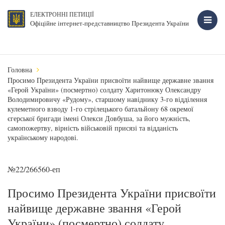
ЕЛЕКТРОННІ ПЕТИЦІЇ
Офіційне інтернет-представництво Президента України
Головна
Просимо Президента України присвоїти найвище державне звання
«Герой України» (посмертно) солдату Харитонюку Олександру
Володимировичу «Рудому», старшому навіднику 3-го відділення
кулеметного взводу 1-го стрілецького батальйону 68 окремої
єгерської бригади імені Олекси Довбуша, за його мужність,
самопожертву, вірність військовій присязі та відданість
українському народові.
№22/266560-еп
Просимо Президента України присвоїти
найвище державне звання «Герой
України» (посмертно) солдату