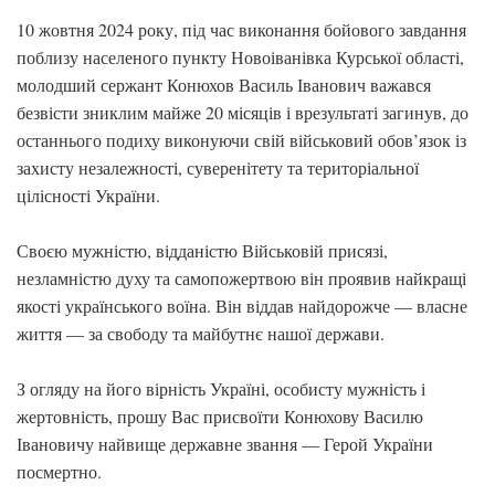
10 жовтня 2024 року, під час виконання бойового завдання
поблизу населеного пункту Новоіванівка Курської області,
молодший сержант Конюхов Василь Іванович важався
безвісти зниклим майже 20 місяців і врезультаті загинув, до
останнього подиху виконуючи свій військовий обов’язок із
захисту незалежності, суверенітету та територіальної
цілісності України.
Своєю мужністю, відданістю Військовій присязі,
незламністю духу та самопожертвою він проявив найкращі
якості українського воїна. Він віддав найдорожче — власне
життя — за свободу та майбутнє нашої держави.
З огляду на його вірність Україні, особисту мужність і
жертовність, прошу Вас присвоїти Конюхову Василю
Івановичу найвище державне звання — Герой України
посмертно.